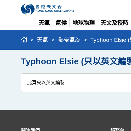
天氣
氣候
地球物理
天文及授時
展
展
展
展
開
開
開
開
>
天氣
>
熱帶氣旋
>
Typhoon Elsi
Typhoon Elsie (只以英文編
此頁只以英文編製
關注我們
服務台