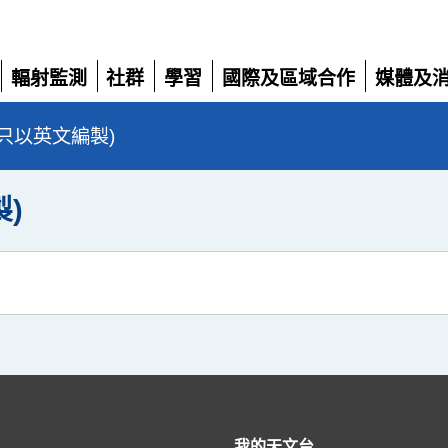
輻射監測
社群
學習
國際及區域合作
媒體及
展
展
展
展
展
開
開
開
開
開
e (只以英文編製)
製)
我的天文台