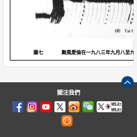
圖七
颱風愛倫在一九八三年九月八至九
關注我們
M5.0+
M6.0+