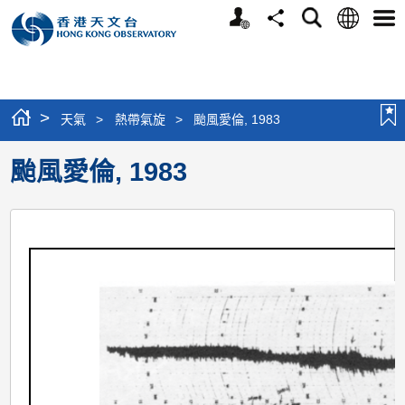
個
語
搜
分
選
人
言
尋
享
單
版
網
站
>
天氣
>
熱帶氣旋
>
颱風愛倫, 1983
颱風愛倫, 1983