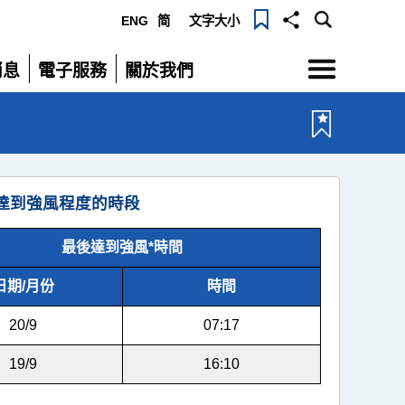
ENG
简
文字大小
選
消息
電子服務
關於我們
單
展
展
開
開
達到強風程度的時段
最後達到強風*時間
日期/月份
時間
20/9
07:17
19/9
16:10