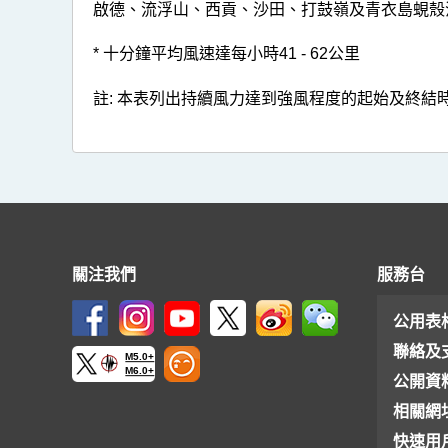
(2517)
啟德、流浮山、西貢、沙田、打鼓嶺及青衣島蜆殼
>
* 十分鐘平均風速達每小時41 - 62公里
表
2
註: 本表列出持續風力達到強風程度的起始及終
關注我們
服務台
公用表
聯絡及
M5.0+
M6.0+
公開資
相關網
快速用