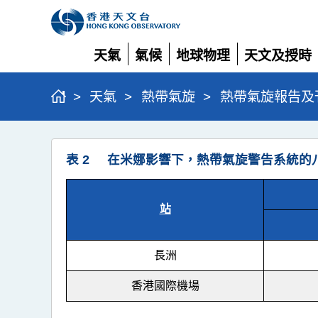
天氣
氣候
地球物理
天文及授時
展
展
展
展
開
開
開
開
>
天氣
>
熱帶氣旋
>
熱帶氣旋報告及
強
表 2 在米娜影響下，熱帶氣旋警告系統的
烈
熱
帶
站
風
暴
長洲
米
香港國際機場
娜