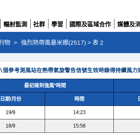
輻射監測
社群
學習
國際及區域合作
媒體及
展
展
展
展
展
開
開
開
開
開
刊物
>
強烈熱帶風暴米娜(2517) > 表 2
八個參考測風站在熱帶氣旋警告信號生效時錄得持續風力
最初達到強風*時間
日期/月份
時間
19/9
14:23
18/9
15:56