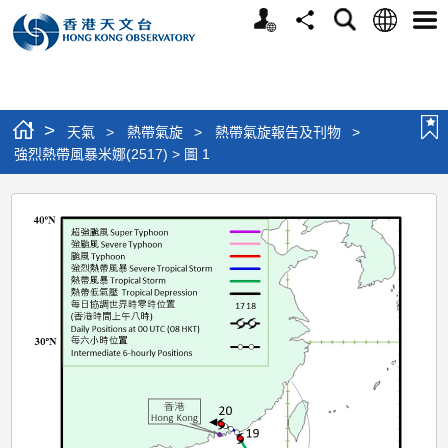
個
語
搜
分
選
人
言
尋
享
單
版
網
站
>
天氣
>
熱帶氣旋
>
熱帶氣旋報告及刊物
>
強烈熱帶風暴米娜(2517) > 圖 1
強
烈
熱
帶
風
暴
米
娜