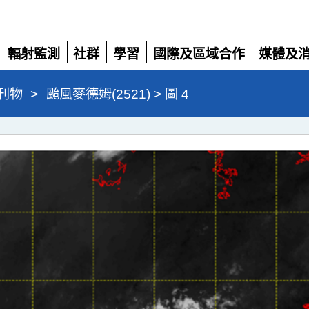
輻射監測
社群
學習
國際及區域合作
媒體及
展
展
展
展
展
開
開
開
開
開
刊物
>
颱風麥德姆(2521) > 圖 4