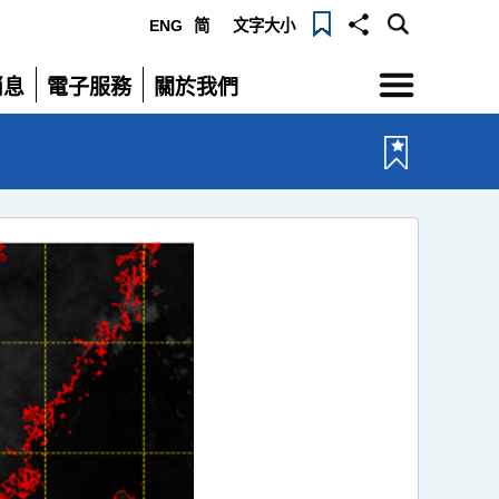
ENG
简
文字大小
選
消息
電子服務
關於我們
單
展
展
開
開