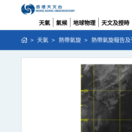
天氣
氣候
地球物理
天文及授時
展
展
展
展
開
開
開
開
>
天氣
>
熱帶氣旋
>
熱帶氣旋報告及
颱
風
麥
德
姆
(2521)
>
圖