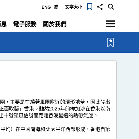
ENG
简
文字大小
選
消息
電子服務
關於我們
單
展
展
開
開
範圍，主要是在繞著風眼附近的環形地帶，因此發出
面吹襲」香港。雖然2025年的樺加沙在香港以南
發出十號颶風信號而距離香港最遠的熱帶氣旋。
0年平均）在中國南海和北太平洋西部形成，香港自第