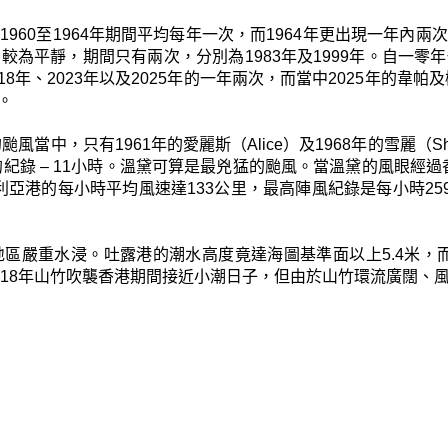
960至1964年期間平均每年一次，而1964年更出現一年內
較為平靜，期間只有兩次，分別為1983年及1999年。自一零
2018年、2023年以及2025年的一年兩次，而當中2025年的
。
風當中，只有1961年的愛麗斯（Alice）及1968年的雪麗（S
長的紀錄 – 11小時。溫黛可算是最兇猛的颱風。當溫黛的風眼經過
多利亞港的每小時平均風速達133公里，最高陣風紀錄是每小時25
區嚴重水浸。吐露港的潮水高度竟達海圖基準面以上5.4米，而
018年山竹吹襲香港期間接近小潮日子，但由於山竹環流廣闊、