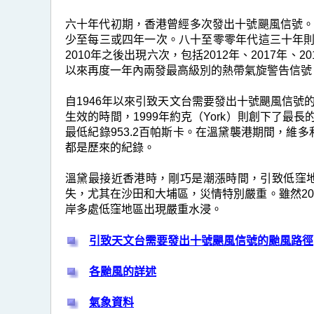
出
十
六十年代初期，香港曾經多次發出十號颶風信號。1
少至每三或四年一次。八十至零零年代這三十年則
號
2010年之後出現六次，包括2012年、2017年、
颶
以來再度一年內兩發最高級別的熱帶氣旋警告信號
風
自1946年以來引致天文台需要發出十號颶風信號的颱
信
生效的時間，1999年約克（York）則創下了最
號
最低紀錄953.2百帕斯卡。在溫黛襲港期間，維
都是歷來的紀錄。
的
颱
溫黛最接近香港時，剛巧是潮漲時間，引致低窪地
失，尤其在沙田和大埔區，災情特別嚴重。雖然2
風
岸多處低窪地區出現嚴重水浸。
引致天文台需要發出十號颶風信號的颱風路徑
各颱風的詳述
氣象資料