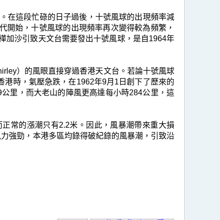
兩次。在這段忙碌的日子過後，十號風球的出現頻率減
年代開始，十號風球的出現頻率再次變得較為頻繁，
韋帕及樺加沙引致天文台需要發出十號風球，是自1964年
hirley）的風眼直接穿過香港天文台。若論十號風球
香港時，氣壓急跌，在1962年9月1日創下了歷來的
9公里，而大老山的陣風更高達每小時284公里，這
正常的漲潮只有2.2米。因此，風暴潮帶來重大損
風力強勁，本港多區均錄得破紀錄的風暴潮，引致沿