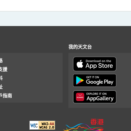
我的天文台
格
支援
料
址
戶指南