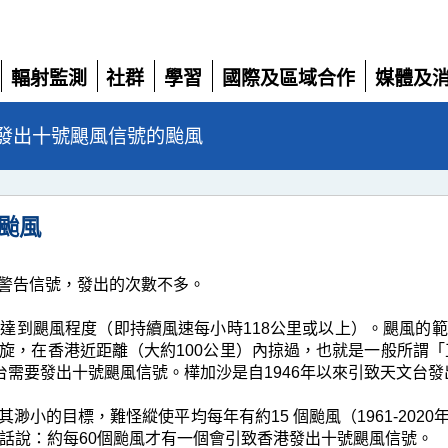
輻射監測
社群
學習
國際及區域合作
媒體及
展
展
展
展
展
開
開
開
開
開
發出十號颶風信號的颱風
颱風
警告信號，發出的次數不多。
達到颶風程度（即持續風速每小時118公里或以上）。颶風的
旋，在香港近距離（大約100公里）內掠過，也就是一般所謂「正
台需要發出十號颶風信號。樺加沙是自1946年以來引致天文台
渺小的目標，難怪縱使平均每年有約15 個颱風（1961-202
句話說：約每60個颱風才有一個會引致香港發出十號颶風信號。