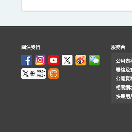
關注我們
服務台
公用表
聯絡及
M5.0+
M6.0+
公開資
相關網
快速用