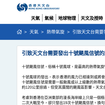
天氣
氣候
地球物理
天文及授時
展
展
展
展
開
開
開
開
>
天氣
>
熱帶氣旋
>
引致天文台需要
引
引致天文台需要發出十號颶風信號的
致
天
十號颶風信號，俗稱十號風球，是最高的熱帶氣旋
文
台
十號風球的發出，表示香港的風力已經達到或將會
十號颶風信號是需要一股颱風或以上級數的熱帶氣
需
約120公里掠過，但受其廣闊的颶風區影響，天文
要
考慮到香港在亞洲東部的漫長海岸線上只是一個極其
發
二次大戰至今，卻只發出19次十號颶風信號。換