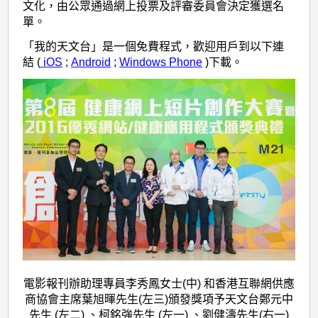
文化，由公眾通過網上投票及評審委員會決定獲選名
單。
「我的天文台」是一個免費程式，歡迎用戶到以下連
結 (
iOS
;
Android
;
Windows Phone
)下載。
電影報刊辦助理專員李秀鳳女士(中) 和香港互聯網供應
商協會主席葉旭暉先生(左三)頒發獎項予天文台鄭元中
先生 (左二) 、柯銘強先生 (左一) 、劉健濤先生(右一)