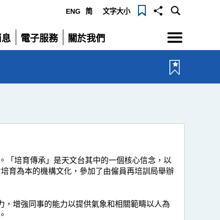
ENG
简
文字大小
選
消息
電子服務
關於我們
單
展
展
開
開
。「培育傳承」是天文台其中的一個核心信念，以
才培育為本的機構文化，參加了由僱員再培訓局舉辦
努力，增強同事的能力以提供氣象和相關範疇以人為
。