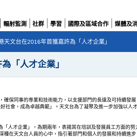
輻射監測
社群
學習
國際及區域合作
媒體及
展
展
展
展
展
開
開
開
開
開
港天文台在2016年首獲嘉許為「人才企業」
許為「人才企業」
，確保同事的専業和技術能力，以支援部門的長遠及可持續發展
美好社會，成為卓越典範」。天文台為了凝聚及進一步加強以人
嘉許為「人才企業」，為期兩年，表揚其在培訓及發展員工方面的
深種在天文台人員的心中，指引著部門和個人的發展和持續進步