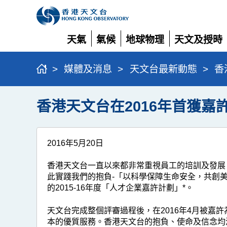
天氣
氣候
地球物理
天文及授時
展
展
展
展
開
開
開
開
>
媒體及消息
>
天文台最新動態
>
香
香港天文台在2016年首獲嘉
2016年5月20日
香港天文台一直以來都非常重視員工的培訓及發展
此實踐我們的抱負-「以科學保障生命安全，共創
的2015-16年度「人才企業嘉許計劃」*。
天文台完成整個評審過程後，在2016年4月被
本的優質服務。香港天文台的抱負、使命及信念均