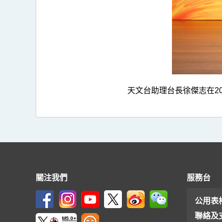
天文台助理台長徐傑志在2
關注我們
服務台
公用表
聯絡及
M5.0+