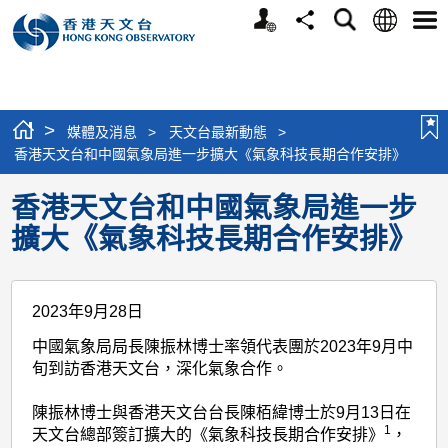
個
語
搜
分
選
人
言
尋
享
單
版
網
站
>
媒體及消息
>
天文台最新動態
>
香港天文台和中國氣象局進一步擴大《氣象科技長期合作安排》
香港天文台和中國氣象局進一步
擴大《氣象科技長期合作安排》
2023年9月28日
中國氣象局局長陳振林博士率領代表團於2023年9月中
旬到訪香港天文台，深化氣象合作。
陳振林博士與香港天文台台長陳栢緯博士於9月13日在
1
天文台總部簽訂擴大的《氣象科技長期合作安排》
，