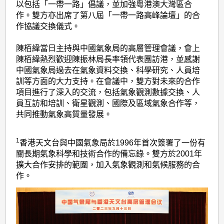
以包括「一帶一路」倡議，並加強粵港澳大灣區合
作。雙方亦出席了第八屆「一帶一路高峰論壇」的合
作協議交換儀式。
陳栢緯當日主持與中國氣象局的高層管理會議，會上
陳栢緯熱烈歡迎陳振林局長率領代表團訪港，並感謝
中國氣象局過去在氣象資料交換、科學研究、人員培
訓等方面的大力支持。在會議中，雙方對未來的合作
項目進行了深入的交流，包括氣象觀測數據交換、人
員互訪和培訓、衛星觀測、國際及區域氣象合作等，
共同推動氣象高質量發展。
1
香港天文台與中國氣象局於1996年首次簽署了一份有
關長期氣象科學和技術合作的備忘錄。雙方於2001年
擴大合作安排的範圍，加入氣象觀測和氣候服務的合
作。