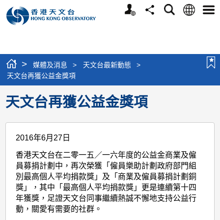
個
語
搜
分
選
人
言
尋
享
單
版
網
站
>
媒體及消息
>
天文台最新動態
>
天文台再獲公益金獎項
天文台再獲公益金獎項
2016年6月27日
香港天文台在二零一五／一六年度的公益金商業及僱
員募捐計劃中，再次榮獲「僱員樂助計劃政府部門組
別最高個人平均捐款獎」及「商業及僱員募捐計劃銅
獎」，其中「最高個人平均捐款獎」更是連續第十四
年獲獎，足證天文台同事繼續熱誠不懈地支持公益行
動，關愛有需要的社群。