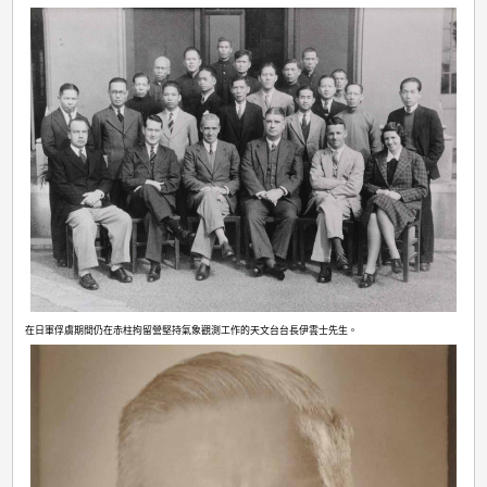
展區簡介
展品：
1
2
3
4
13
展區簡介
一九四一年十二月二十五日香港淪陷，天文台停止運作，
然環境惡劣，伊雲士先生仍憑藉人手及簡單儀器，在拘留
量、氣溫、氣壓、風向和相對濕度等天氣概況。
一九三九年香港天文台職員合照。