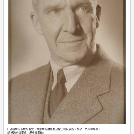
在日軍俘虜期間仍在赤柱拘留營堅持氣象觀測工作的天文