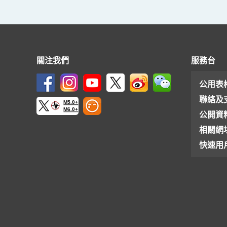
關注我們
服務台
公用表
聯絡及
M5.0+
M6.0+
公開資
相關網
快速用