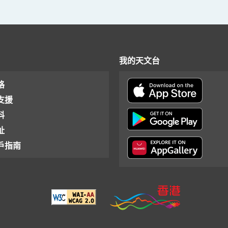
我的天文台
格
支援
料
址
戶指南