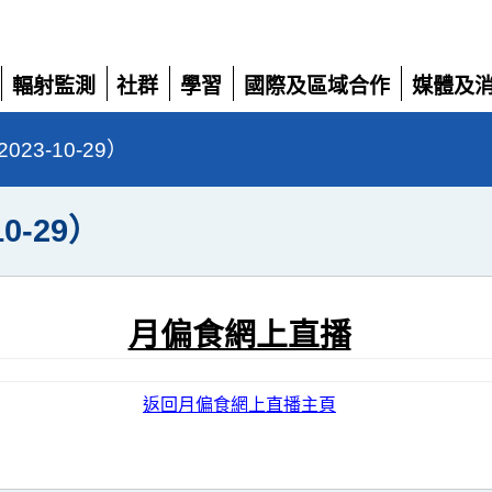
輻射監測
社群
學習
國際及區域合作
媒體及
展
展
展
展
展
開
開
開
開
開
3-10-29）
0-29）
月偏食網上直播
返回月偏食網上直播主頁