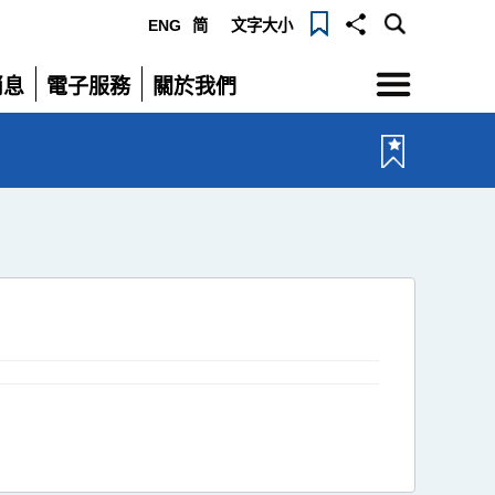
ENG
简
文字大小
選
消息
電子服務
關於我們
單
展
展
開
開