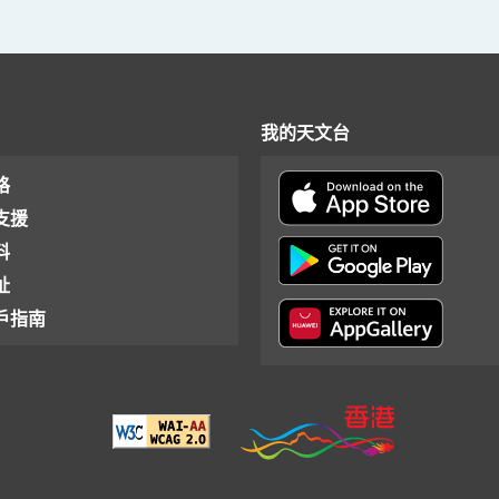
我的天文台
格
支援
料
址
戶指南