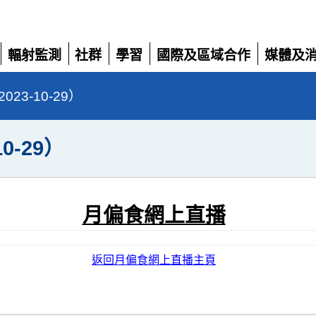
輻射監測
社群
學習
國際及區域合作
媒體及
展
展
展
展
展
開
開
開
開
開
3-10-29）
0-29）
月偏食網上直播
返回月偏食網上直播主頁