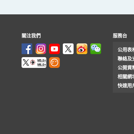
關注我們
服務台
公用表
聯絡及
M5.0+
M6.0+
公開資
相關網
快速用