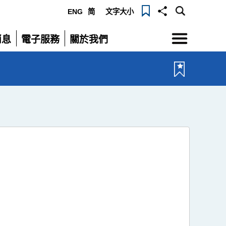
ENG
简
文字大小
選
消息
電子服務
關於我們
單
展
展
開
開