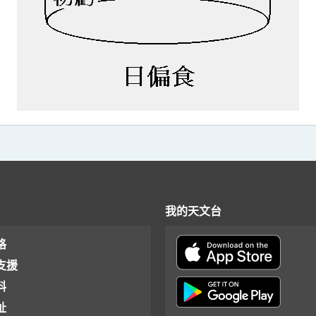
我的天文台
格
支援
料
址