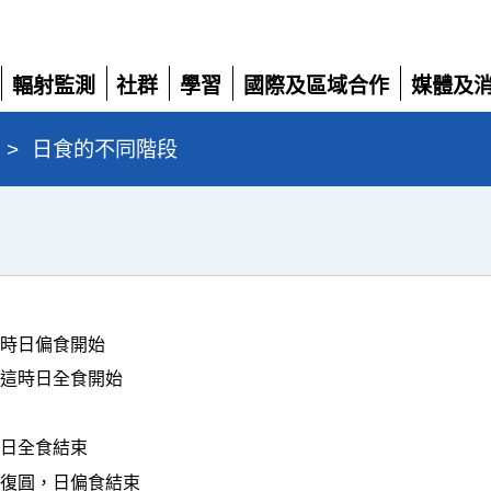
輻射監測
社群
學習
國際及區域合作
媒體及
展
展
展
展
展
開
開
開
開
開
>
日食的不同階段
這時日偏食開始
，這時日全食開始
時日全食結束
為復圓，日偏食結束