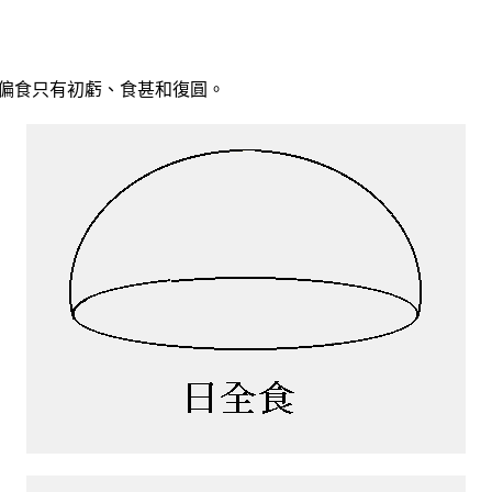
偏食只有初虧、食甚和復圓。