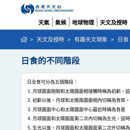
天氣
氣候
地球物理
天文及授時
展
展
展
展
開
開
開
開
>
天文及授時
>
有趣天文現象
>
日食
日食的不同階段
日全食可分為五個階段：
月球圓面剛剛和太陽圓面相接觸時稱為初虧，
初虧以後，月球和太陽兩圓面相內切稱為食既
月球圓面中心和太陽圓面中心最近時稱為食甚
月球圓面和太陽圓面第二次內切稱為生光，這
生光以後，月球圓面和太陽圓面第二次外切稱