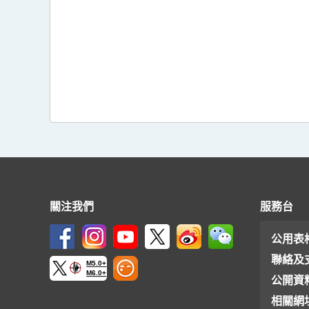
關注我們
服務台
公用表
聯絡及
M5.0+
M6.0+
公開資
相關網