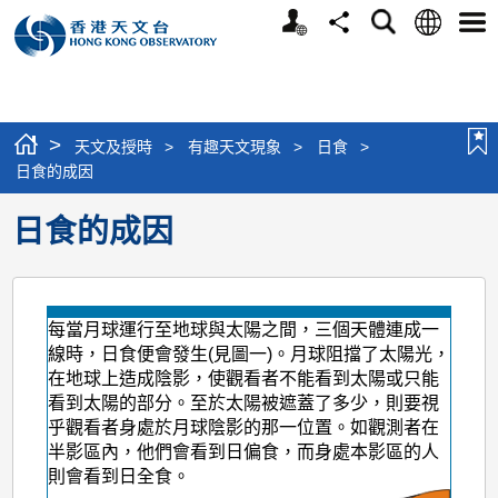
個
語
搜
分
選
人
言
尋
享
單
版
網
站
>
天文及授時
>
有趣天文現象
>
日食
>
日食的成因
日食的成因
每當月球運行至地球與太陽之間，三個天體連成一
線時，日食便會發生(見圖一)。月球阻擋了太陽光，
在地球上造成陰影，使觀看者不能看到太陽或只能
看到太陽的部分。至於太陽被遮蓋了多少，則要視
乎觀看者身處於月球陰影的那一位置。如觀測者在
半影區內，他們會看到日偏食，而身處本影區的人
則會看到日全食。