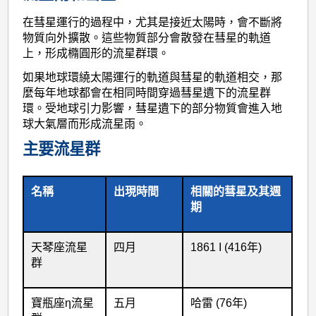
在彗星運行的過程中，尤其是接近太陽時，會不斷將
物質向外擴散。這些物質部分會散發在彗星的軌道
上，形成橢圓形的流星群環。
如果地球環繞太陽運行的軌道與彗星的軌道相交，那
麼每年地球都會在相同時間穿過彗星遺下的流星群
環。受地球引力影響，彗星遺下的部分物質會進入地
球大氣層而形成流星雨。
主要流星群
名稱
出現時間
相關的彗星及其週
期
天琴座流星
四月
1861 I (416年)
群
寶瓶座η流星
五月
哈雷 (76年)