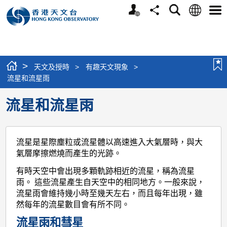
個
語
搜
分
選
人
言
尋
享
單
版
網
站
>
天文及授時
>
有趣天文現象
>
流星和流星雨
流星和流星雨
流星是星際塵粒或流星體以高速進入大氣層時，與大
氣層摩擦燃燒而產生的光跡。
有時天空中會出現多顆軌跡相近的流星，稱為流星
雨。 這些流星產生自天空中的相同地方。一般來說，
流星雨會維持幾小時至幾天左右，而且每年出現，雖
然每年的流星數目會有所不同。
流星雨和彗星