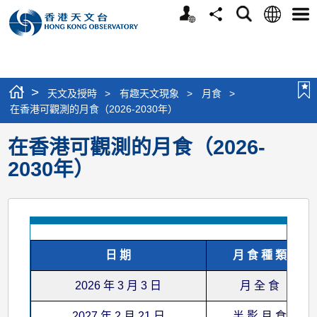
個
語
搜
分
選
人
言
尋
享
單
版
網
站
>
天文及授時
>
有趣天文現象
>
月食
>
在香港可觀測的月食（2026-2030年）
在香港可觀測的月食（2026-
2030年）
日 期
月 食 種 類
2026 年 3 月 3 日
月 全 食
2027 年 2 月 21 日
半 影 月 食