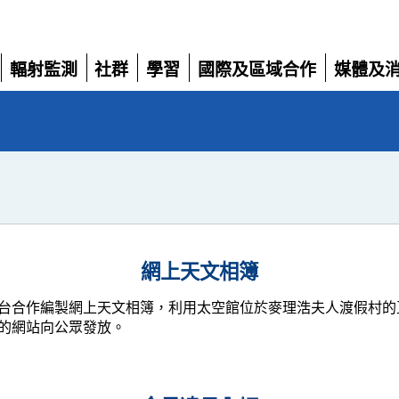
輻射監測
社群
學習
國際及區域合作
媒體及
展
展
展
展
展
開
開
開
開
開
網上天文相簿
台合作編製網上天文相簿，利用太空館位於麥理浩夫人渡假村的
的網站向公眾發放。