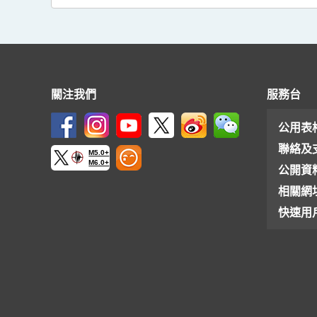
關注我們
服務台
公用表
聯絡及
M5.0+
M6.0+
公開資
相關網
快速用