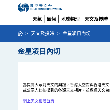
天氣
氣候
地球物理
天文及授時
展
展
展
展
開
開
開
開
>
天文及授時
>
金星凌日內切
金星凌日內切
為提高大眾對天文的興趣，香港太空館與香港天文
或公眾人仕拍攝到的各類天文相片，並透過天文台
網上天文相簿首頁