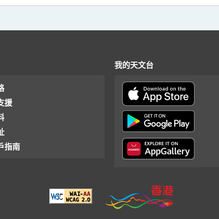
我的天文台
格
支援
料
址
戶指南