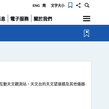
ENG
简
文字大小
選
消息
電子服務
關於我們
單
展
展
開
開
互動天文觀測站、天文台的天文望遠鏡及其他儀器