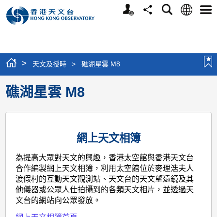
個
語
搜
分
選
人
言
尋
享
單
版
網
站
>
天文及授時
>
礁湖星雲 M8
礁湖星雲 M8
網上天文相簿
為提高大眾對天文的興趣，香港太空館與香港天文台
合作編製網上天文相簿，利用太空館位於麥理浩夫人
渡假村的互動天文觀測站、天文台的天文望遠鏡及其
他儀器或公眾人仕拍攝到的各類天文相片，並透過天
文台的網站向公眾發放。