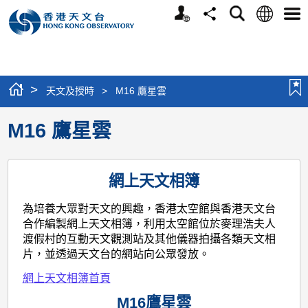
個
語
搜
分
選
人
言
尋
享
單
版
網
站
>
天文及授時
>
M16 鷹星雲
M16 鷹星雲
網上天文相簿
為培養大眾對天文的興趣，香港太空館與香港天文台
合作編製網上天文相簿，利用太空館位於麥理浩夫人
渡假村的互動天文觀測站及其他儀器拍攝各類天文相
片，並透過天文台的網站向公眾發放。
網上天文相簿首頁
M16鷹星雲