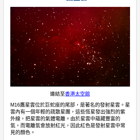
連結至
香港太空館
M16鷹星雲位於巨蛇座的尾部，是著名的發射星雲。星
雲內有一個年輕的疏散星團，這些恆星發出強烈的紫
外線，把星雲的氣體電離。由於星雲中蘊藏豐富的
氫，而電離氫會放射紅光，因此紅色是發射星雲中常
見的顏色。