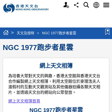
個
語
搜
分
選
人
言
尋
享
單
版
網
站
>
天文及授時
>
NGC 1977跑步者星雲
NGC 1977跑步者星雲
網上天文相簿
為培養大眾對天文的興趣，香港太空館與香港天文台
合作編製網上天文相簿，利用太空館位於麥理浩夫人
渡假村的互動天文觀測站及其他儀器拍攝各類天文相
片，並透過天文台的網站向公眾發放。
網上天文相簿首頁
NGC 1977跑步者星雲