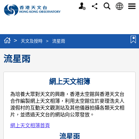
個
語
搜
分
選
人
言
尋
享
單
版
網
站
>
天文及授時
>
流星雨
流星雨
網上天文相簿
為培養大眾對天文的興趣，香港太空館與香港天文台
合作編製網上天文相簿，利用太空館位於麥理浩夫人
渡假村的互動天文觀測站及其他儀器拍攝各類天文相
片，並透過天文台的網站向公眾發放。
網上天文相簿首頁
流星雨