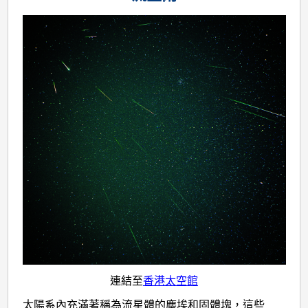
連結至
香港太空館
太陽系內充滿著稱為流星體的塵埃和固體塊，這些