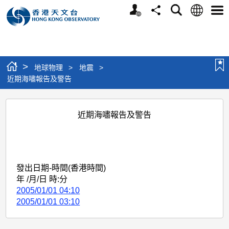
個
語
搜
分
選
人
言
尋
享
單
版
網
站
>
地球物理
>
地震
>
近期海嘯報告及警告
近
近期海嘯報告及警告
期
海
嘯
報
發出日期-時間(香港時間)
年 /月/日 時:分
告
2005/01/01 04:10
及
2005/01/01 03:10
警