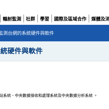
輻射監測
社群
學習
國際及區域合作
媒體及
展
展
展
展
展
開
開
開
開
開
監測台網的系統硬件與軟件
系統硬件與軟件
站系統、中央數據接收和處理系統及中央數據分析系統 。