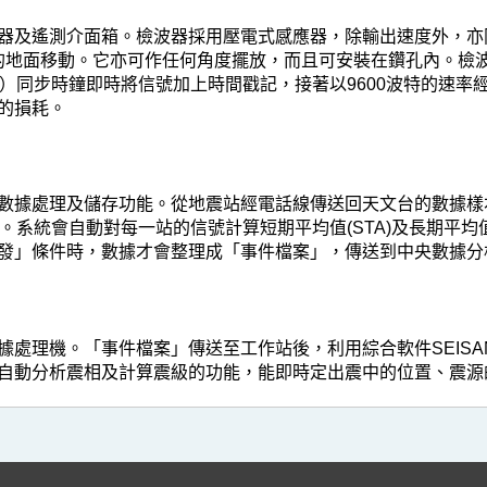
器及遙測介面箱。檢波器採用壓電式感應器，除輸出速度外，亦同
的地面移動。它亦可作任何角度擺放，而且可安裝在鑽孔內。檢波
）同步時鐘即時將信號加上時間戳記，接著以9600波特的速率
的損耗。
數據處理及儲存功能。從地震站經電話線傳送回天文台的數據樣
系統會自動對每一站的信號計算短期平均值(STA)及長期平均值(L
發」條件時，數據才會整理成「事件檔案」，傳送到中央數據分
處理機。「事件檔案」傳送至工作站後，利用綜合軟件SEISAN
自動分析震相及計算震級的功能，能即時定出震中的位置、震源