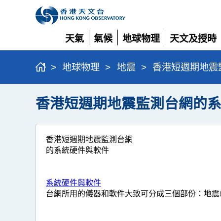
天氣
氣候
地球物理
天文及授時
展
展
展
展
開
開
開
開
>
地球物理
>
地震
>
香港短週期地震
香港短週期地震監測台網的
香港短週期地震監測台網
的系統硬件與軟件
系統硬件與軟件
台網所用的儀器和軟件大致可分成三個部份：地震