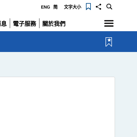
ENG
简
文字大小
選
消息
電子服務
關於我們
單
展
展
開
開