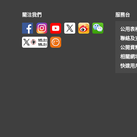
關注我們
服務台
公用表
聯絡及
M5.0+
M6.0+
公開資
相關網
快速用