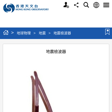
個
語
搜
分
選
人
言
尋
享
單
版
網
站
>
地球物理
>
地震
>
地震檢波器
地
地震檢波器
震
檢
波
器