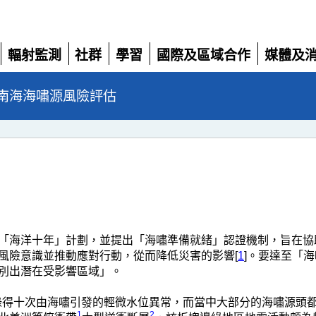
輻射監測
社群
學習
國際及區域合作
媒體及
展
展
展
展
展
開
開
開
開
開
南海海嘯源風險評估
「海洋十年」計劃，並提出「海嘯準備就緒」認證機制，旨在協
風險意識並推動應對行動，從而降低災害的影響[
1
]。要達至「
別出潛在受影響區域」。
港曾錄得十次由海嘯引發的輕微水位異常，而當中大部分的海嘯源頭
1
2