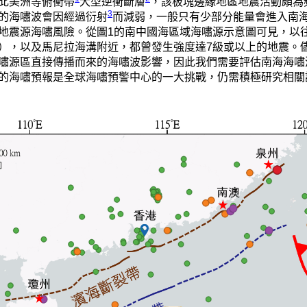
北美洲等俯衝帶
大型逆衝斷層
，該板塊邊緣地區地震活動頗為
3
的海嘯波會因經過衍射
而減弱，一般只有少部分能量會進入南
地震源海嘯風險。從圖1的南中國海區域海嘯源示意圖可見，以往
5級地震），以及馬尼拉海溝附近，都曾發生強度達7級或以上的地震
嘯源區直接傳播而來的海嘯波影響，因此我們需要評估南海海嘯
的海嘯預報是全球海嘯預警中心的一大挑戰，仍需積極研究相關