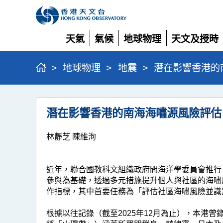
天氣
氣候
地球物理
天文及授時
展
展
展
展
開
開
開
開
>
地球物理
>
地震
>
潛在影響香港的
潛
潛在影響香港的南海海嘯源風險評估
在
影
林靜芝 陳維洵
響
香
近年，聯合國教科文組織政府間海洋學委員會推行
港
參與為基礎，透過多元措施提升個人與社區的海嘯
作指標，其中首要任務為「評估社區海嘯風險並識
的
南
根據以往記錄（截至2025年12月為止），本