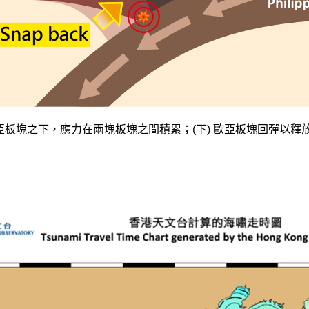
至歐亞板塊之下，應力在兩塊板塊之間積累；(下) 歐亞板塊回彈以