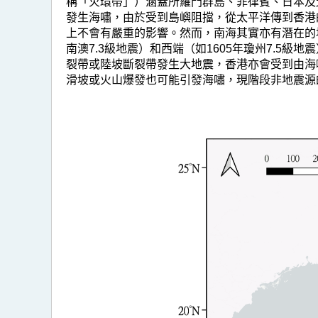
海
稱「火環帶」）涵蓋所羅門群島、菲律賓、日本及
發生海嘯，由於受到島嶼阻擋，從太平洋傳到香港
海
上不會有嚴重的影響。然而，南海其實亦有潛在的
嘯
南澳7.3級地震）和西端（如1605年瓊州7.
裂帶或陸坡斷裂帶發生大地震，香港亦會受到由海
源
滑坡或火山爆發也可能引發海嘯，現階段非地震源
風
險
評
估