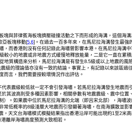
板塊與菲律賓海板塊擠壓碰撞活動之下而形成的海溝，這個海溝
歐亞板塊移動[
5
,
6
]。在過去一百多年來，在馬尼拉海溝發生最強的
嘯，而香港則沒有任何記錄此海嘯曾影響本港。在馬尼拉海溝中
震級較小的地震或非地震方式緩慢地釋放能量，二是它一直在累
，從地質構造來分析，馬尼拉海溝是有發生8.5級或以上地震的
能震級的理論值亦沒有一致的結論。事實上，有記錄以來該區過
度而言，我們需要按較壞情況作出評估。
不代表震級較低就一定不會引發海嘯。若馬尼拉海溝發生地震而
至於其波高則受多種因素影響，相關參數有地震震級、震中位置
制）。如果震中位於馬尼拉海溝的北端（即呂宋北部），海嘯波
非常低概率的8級淺層大地震而引發顯著海嘯，在南海擴散並影響
地震，天文台海嘯模式模擬結果指出香港沿岸可能出現約1至2米高
香港離岸海嘯高度預測大致相若。