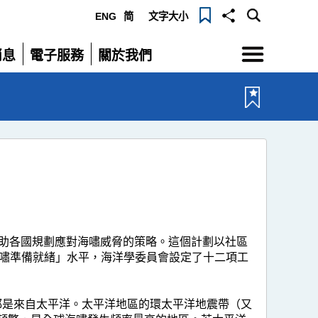
ENG
简
文字大小
選
消息
電子服務
關於我們
單
展
展
開
開
助各國規劃應對海嘯威脅的策略。這個計劃以社區
海嘯準備就緒」水平，海洋學委員會設定了十二項工
都是來自太平洋。太平洋地區的環太平洋地震帶（又