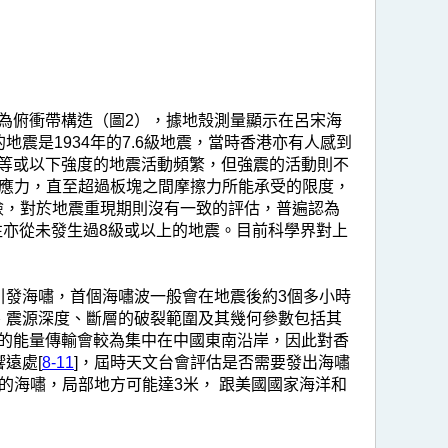
為俯衝帶構造（圖2），據地殼測量顯示在呂宋海
地震是1934年的7.6級地震，當時香港亦有人感到
等或以下強度的地震活動頻繁，但強震的活動則不
積應力，直至超過板塊之間摩擦力所能承受的限度，
風險，對於地震重現期則沒有一致的評估，普遍認為
往亦從未發生過8級或以上的地震。目前科學界對上
引發海嘯，首個海嘯波一般會在地震後約3個多小時
、震源深度、斷層的破裂範圍及其幾何參數包括其
的能量傳輸會較為集中在中國東南沿岸，因此對香
遠處[
8-11
]，屆時天文台會評估是否需要發出海嘯
的海嘯，局部地方可能達3米， 跟美國國家海洋和