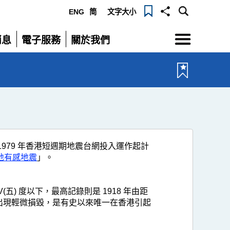
ENG
简
文字大小
選
消息
電子服務
關於我們
單
展
展
開
開
由 1979 年香港短週期地震台網投入運作起計
本地有感地震
」。
V(五) 度以下，最高記錄則是 1918 年由距
的牆壁出現輕微損毀，是有史以來唯一在香港引起