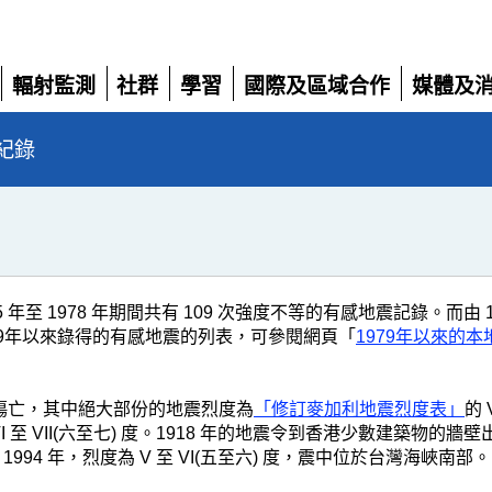
輻射監測
社群
學習
國際及區域合作
媒體及
展
展
展
展
展
開
開
開
開
開
紀錄
5 年至 1978 年期間共有 109 次強度不等的有感地震記錄。而
979年以來錄得的有感地震的列表，可參閱網頁「
1979年以來的
何傷亡，其中絕大部份的地震烈度為
「修訂麥加利地震烈度表」
的 
I 至 VII(六至七) 度。1918 年的地震令到香港少數建築物
4 年，烈度為 V 至 VI(五至六) 度，震中位於台灣海峽南部。