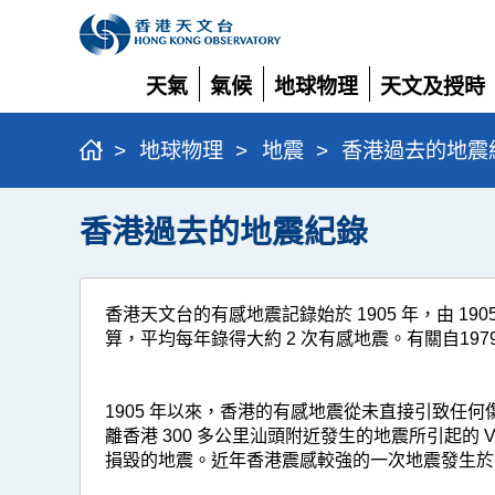
天氣
氣候
地球物理
天文及授時
展
展
展
展
開
開
開
開
>
地球物理
>
地震
>
香港過去的地震
香港過去的地震紀錄
香港天文台的有感地震記錄始於 1905 年，由 190
算，平均每年錄得大約 2 次有感地震。有關自1
1905 年以來，香港的有感地震從未直接引致任
離香港 300 多公里汕頭附近發生的地震所引起的 V
損毀的地震。近年香港震感較強的一次地震發生於 199