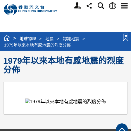
個
語
搜
分
選
人
言
尋
享
單
版
網
站
>
地球物理
>
地震
>
認識地震
>
1979年以來本地有感地震的烈度分佈
1979年以來本地有感地震的烈度
分佈