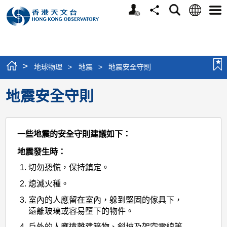
個
語
搜
分
選
人
言
尋
享
單
版
網
站
>
地球物理
>
地震
>
地震安全守則
地震安全守則
一些地震的安全守則建議如下：
地震發生時：
切勿恐慌，保持鎮定。
熄滅火種。
室內的人應留在室內，躲到堅固的傢具下，
遠離玻璃或容易墮下的物件。
戶外的人應遠離建築物、斜坡及架空電線等