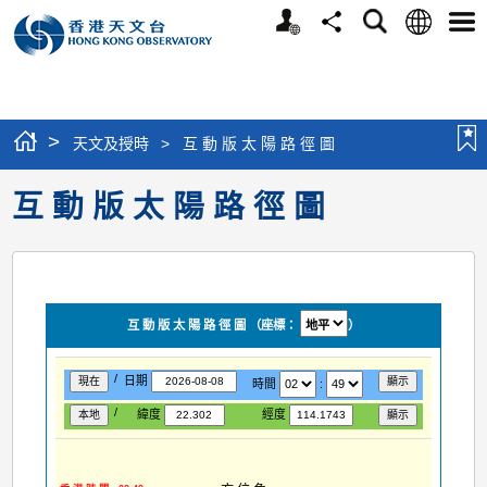
個
語
搜
分
選
人
言
尋
享
單
版
網
站
>
天文及授時
>
互 動 版 太 陽 路 徑 圖
互 動 版 太 陽 路 徑 圖
互 動 版 太 陽 路 徑 圖 （
座標：
）
/
日期
現在
顯示
時間
:
/
緯度
經度
本地
顯示