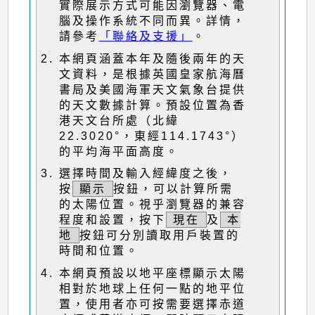
實際展示方式可能因瀏覽器、電
腦及操作系統不同而異。詳情，
請參考
「聯絡及支援」
。
本網頁涵蓋本年及隨後兩年的天
文資料，是根據英國皇家航海曆
書局及美國海軍天文氣象台提供
的天文數據計算。預設位置為香
港天文台所處（北緯
22.3020°，東經114.1743°）
的平均海平面高度。
選擇時間及輸入經緯度之後，
按
顯示
按鈕，可以計算所需
的太陽位置。視乎瀏覽器的兼容
程度和設置，按下
現在
及
本
地
按鈕可分別讀取用戶裝置的
時間和位置。
本網頁預設以地平座標顯示太陽
相對於地球上任何一點的地平位
置，使用者亦可按需要選擇赤道