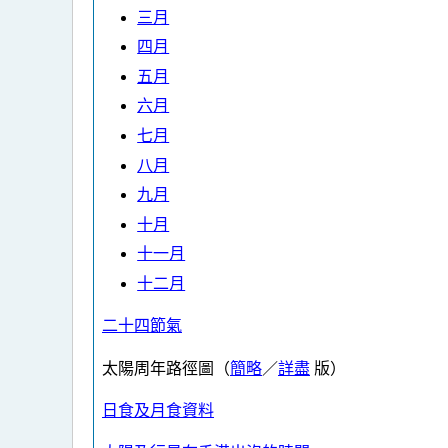
三月
四月
五月
六月
七月
八月
九月
十月
十一月
十二月
二十四節氣
太陽周年路徑圖（
簡略
／
詳盡
版）
日食及月食資料