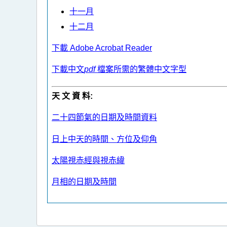
十一月
十二月
下載 Adobe Acrobat Reader
下載中文
pdf
檔案所需的繁體中文字型
天 文 資 料:
二十四節氣的日期及時間資料
日上中天的時間、方位及仰角
太陽視赤經與視赤緯
月相的日期及時間