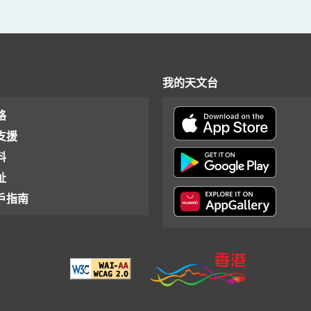
我的天文台
格
支援
料
址
戶指南