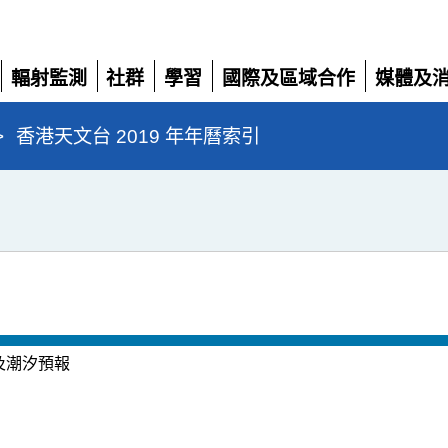
輻射監測
社群
學習
國際及區域合作
媒體及
展
展
展
展
展
開
開
開
開
開
>
香港天文台 2019 年年曆索引
及潮汐預報