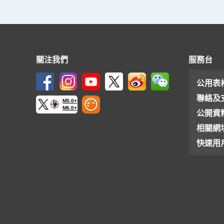
關注我們
服務台
公用表
聯絡及
M5.0+
M6.0+
公開資
相關網
快速用