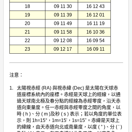
18
09 11 30
16 12 43
19
09 11 39
16 12 01
20
09 11 49
16 11 19
21
09 11 58
16 10 36
22
09 12 08
16 09 54
23
09 12 17
16 09 11
注意：
1.
太陽視赤經 (RA) 與視赤緯 (Dec) 是太陽在天球赤
道座標系統內的座標。赤經是天球上的經線，以通
過天球南北極及春分點的經線為赤經零度，沿天赤
道向東量度。任一赤經與赤經零度之間的角度，以
時 ( h )、分 ( m )及秒 ( s ) 表示；若以角度的單位表
示，則 1h=15°，1m=15'，1s=15"。赤緯是天球上
的緯線，由天赤道向北或南量度，以度 ( ° )、分 ( ' )