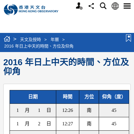
個
語
搜
分
選
人
言
尋
享
單
版
網
站
>
天文及授時
>
年曆
>
2016 年日上中天的時間、方位及仰角
2016 年日上中天的時間、方位及
仰角
日期
時間
方位
仰角（度）
1
月
1
日
12:26
南
45
1
月
2
日
12:27
南
45