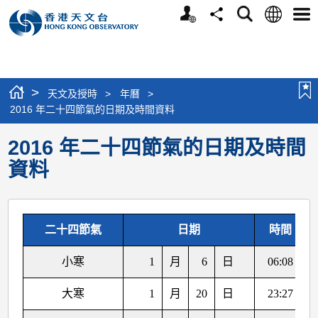
個
語
搜
分
選
人
言
尋
享
單
版
網
站
>
天文及授時
>
年曆
>
2016 年二十四節氣的日期及時間資料
2016 年二十四節氣的日期及時間
資料
二十四節氣
日期
時間
小寒
1
月
6
日
06:08
大寒
1
月
20
日
23:27