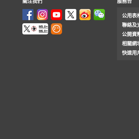
關注我們
服務台
公用表
聯絡及
M5.0+
M6.0+
公開資
相關網
快速用