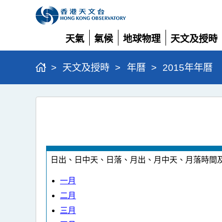
天氣
氣候
地球物理
天文及授時
展
展
展
展
開
開
開
開
>
天文及授時
>
年曆
>
2015年年曆
2015
年
年
曆
日出、日中天、日落、月出、月中天、月落時間
一月
二月
三月