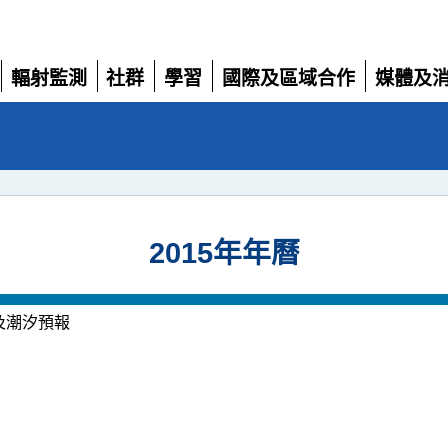
輻射監測
社群
學習
國際及區域合作
媒體及
展
展
展
展
展
開
開
開
開
開
2015年年曆
及潮汐預報