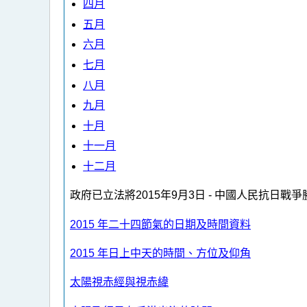
四月
五月
六月
七月
八月
九月
十月
十一月
十二月
政府已立法將2015年9月3日 - 中國人民抗日
2015 年二十四節氣的日期及時間資料
2015 年日上中天的時間、方位及仰角
太陽視赤經與視赤緯