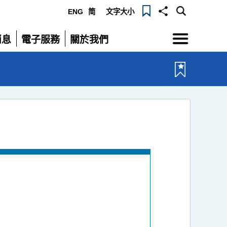
ENG
简
文字大小
選
消息
電子服務
關於我們
單
展
展
開
開