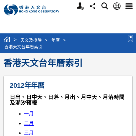
個
語
搜
分
選
人
言
尋
享
單
版
網
站
>
天文及授時
>
年曆
>
香港天文台年曆索引
香港天文台年曆索引
2012年年曆
日出、日中天、日落、月出、月中天、月落時間
及潮汐預報
一月
二月
三月