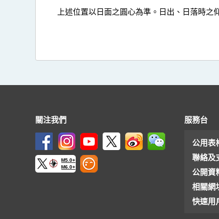
上述位置以日面之圓心為準。日出、日落時之仰
關注我們
服務台
公用表
聯絡及
M5.0+
M6.0+
公開資
相關網
快速用