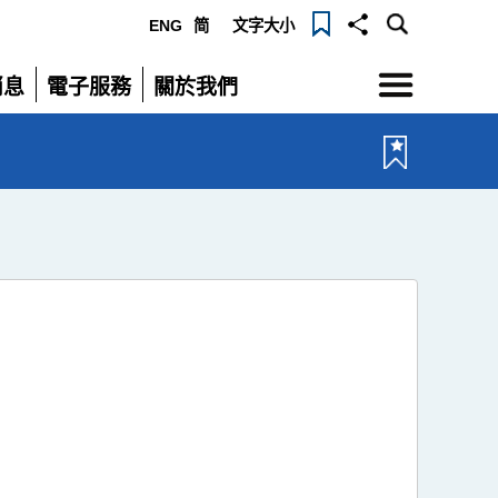
ENG
简
文字大小
選
消息
電子服務
關於我們
單
展
展
開
開