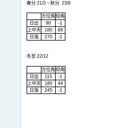
春分 21/3、秋分 23/9
方位角
仰角
日出
90
-1
上中天
180
68
日落
270
-1
冬至 22/12
方位角
仰角
日出
115
-1
上中天
180
44
日落
245
-1