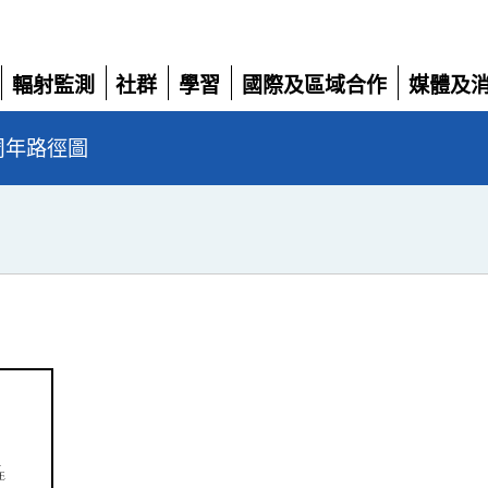
輻射監測
社群
學習
國際及區域合作
媒體及
展
展
展
展
展
開
開
開
開
開
陽周年路徑圖