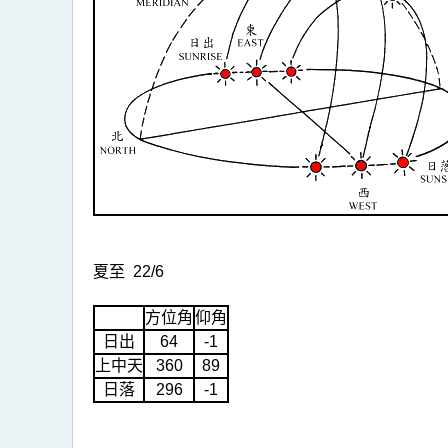
夏至 22/6
方位角
仰角
日出
64
-1
上中天
360
89
日落
296
-1