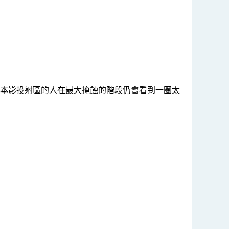
處本影投射區的人在最大掩蝕的階段仍會看到一圈太