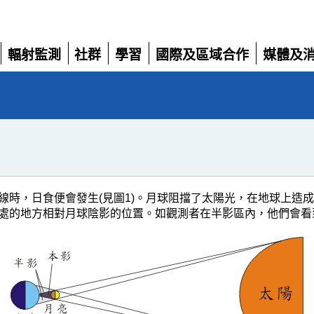
輻射監測
社群
學習
國際及區域合作
媒體及
展
展
展
展
展
開
開
開
開
開
線時，日食便會發生(見圖1)。月球阻擋了太陽光，在地球上造
處的地方相對月球陰影的位置。如觀測者在半影區內，他們會看