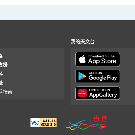
我的天文台
格
支援
料
址
戶指南