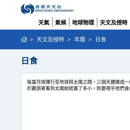
天氣
氣候
地球物理
天文及授時
展
展
展
展
開
開
開
開
>
天文及授時
>
年曆
>
日食
日食
每當月球運行至地球與太陽之間，三個天體連成一
於觀測者看到太陽給遮蓋了多小，則要視乎他們身