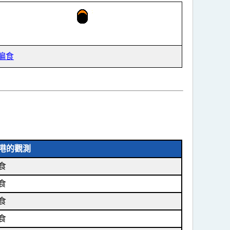
偏食
港的觀測
食
食
食
食