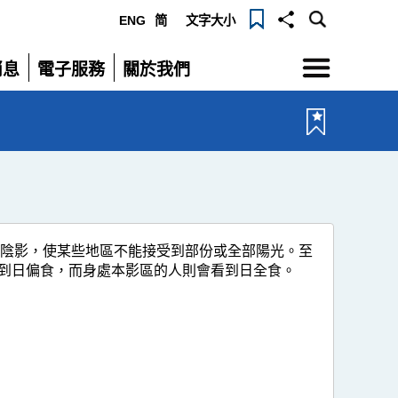
ENG
简
文字大小
選
消息
電子服務
關於我們
單
展
展
開
開
成陰影，使某些地區不能接受到部份或全部陽光。至
到日偏食，而身處本影區的人則會看到日全食。