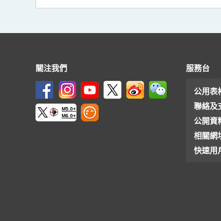
關注我們
服務台
公用表
聯絡及
M5.0+
M6.0+
公開資
相關網
快速用