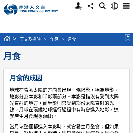
個
語
搜
分
選
人
言
尋
享
單
版
網
站
>
天文及授時
>
年曆
>
月食
月食
月食的成因
地球在背著太陽的方向會出現一條陰影，稱為地影。
地影分為本影和半影兩部分。本影是指沒有受到太陽
光直射的地方，而半影則只受到部份太陽直射的光
線。月球在環繞地球運行過程中有時會進入地影，這
就產生月食現象(圖1)。
當月球整個都進入本影時，就會發生月全食；但如果