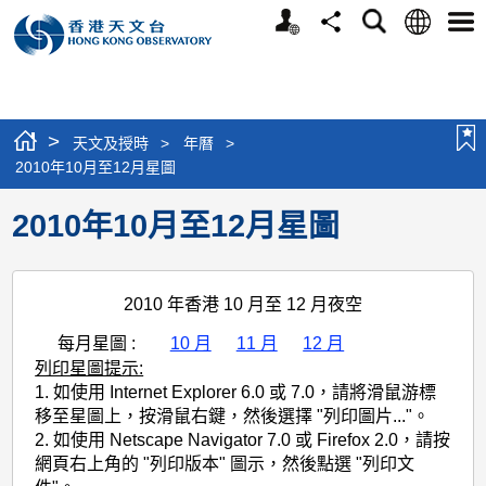
個
語
搜
分
選
人
言
尋
享
單
版
網
站
>
天文及授時
>
年曆
>
2010年10月至12月星圖
2010年10月至12月星圖
2010 年香港 10 月至 12 月夜空
每月星圖 :
10 月
11 月
12 月
列印星圖提示:
1. 如使用 Internet Explorer 6.0 或 7.0，請將滑鼠游標
移至星圖上，按滑鼠右鍵，然後選擇 "列印圖片..."。
2. 如使用 Netscape Navigator 7.0 或 Firefox 2.0，請按
網頁右上角的 "列印版本" 圖示，然後點選 "列印文