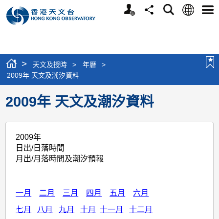
個
語
搜
分
選
人
言
尋
享
單
版
網
站
>
天文及授時
>
年曆
>
2009年 天文及潮汐資料
2009年 天文及潮汐資料
2009年
日出/日落時間
月出/月落時間及潮汐預報
一月
二月
三月
四月
五月
六月
七月
八月
九月
十月
十一月
十二月