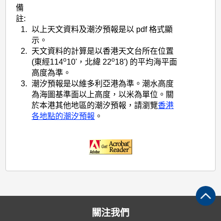
備
註:
1.
以上天文資料及潮汐預報是以 pdf 格式顯
示。
2.
天文資料的計算是以香港天文台所在位置
o
o
(東經114
10'，北緯 22
18') 的平均海平面
高度為準。
3.
潮汐預報是以維多利亞港為準。潮水高度
為海圖基準面以上高度，以米為單位。關
於本港其他地區的潮汐預報，請瀏覽
香港
各地點的潮汐預報
。
關注我們