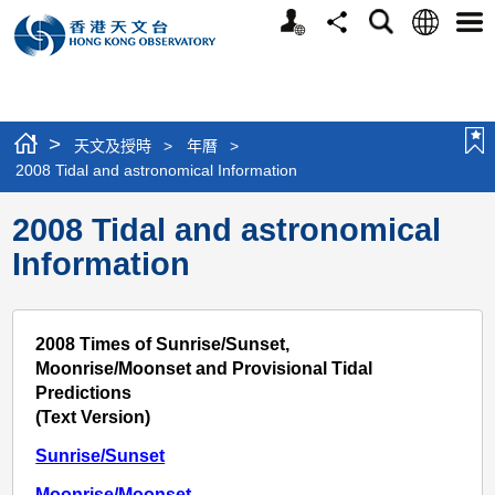
個
語
搜
分
選
人
言
尋
享
單
版
網
站
>
天文及授時
>
年曆
>
2008 Tidal and astronomical Information
2008 Tidal and astronomical
Information
2008 Times of Sunrise/Sunset,
Moonrise/Moonset and Provisional Tidal
Predictions
(Text Version)
Sunrise/Sunset
Moonrise/Moonset