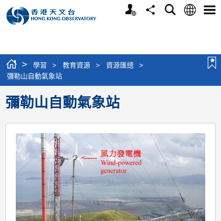
個
語
搜
分
選
人
言
尋
享
單
版
網
站
>
學習
>
教育資源
>
資源匯總
>
彌勒山自動氣象站
彌勒山自動氣象站