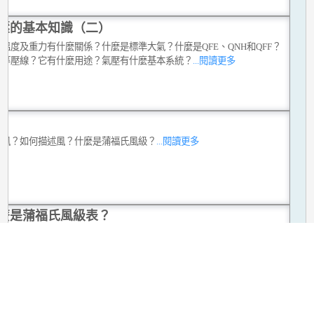
壓的基本知識（二）
溫度及重力有什麼關係？什麼是標準大氣？什麼是QFE、QNH和QFF？
是等壓線？它有什麼用途？氣壓有什麼基本系統？
...閱讀更多
是風？如何描述風？什麼是蒲福氏風級？
...閱讀更多
麼是蒲福氏風級表？
福風級」或「蒲福氏風級表」是英國海軍上將蒲福氏於1805年建立。
...閱
多
量低空氣流 - 氣流剖析儀