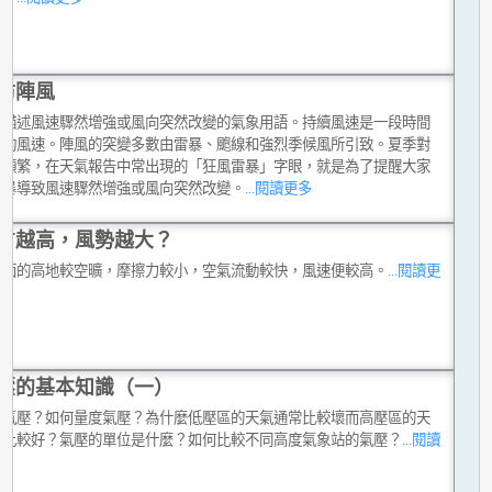
防陣風
是描述風速驟然增強或風向突然改變的氣象用語。持續風速是一段時間
平均風速。陣風的突變多數由雷暴、颮線和強烈季候風所引致。夏季對
氣頻繁，在天氣報告中常出現的「狂風雷暴」字眼，就是為了提醒大家
雷暴導致風速驟然增強或風向突然改變。
...閱讀更多
方越高，風勢越大？
地面的高地較空曠，摩擦力較小，空氣流動較快，風速便較高。
...閱讀更
壓的基本知識（一）
是氣壓？如何量度氣壓？為什麼低壓區的天氣通常比較壞而高壓區的天
常比較好？氣壓的單位是什麼？如何比較不同高度氣象站的氣壓？
...閱讀