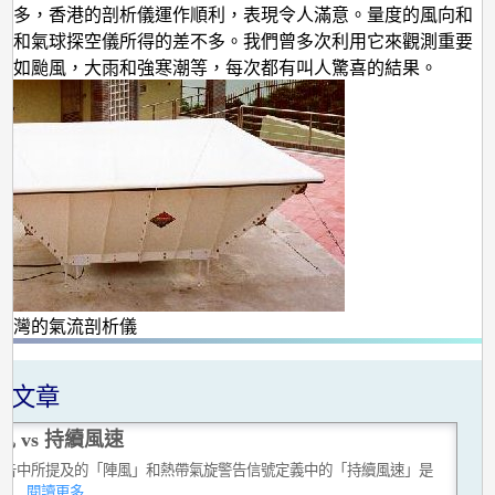
年多，香港的剖析儀運作順利，表現令人滿意。量度的風向和
度和氣球探空儀所得的差不多。我們曾多次利用它來觀測重要
，如颱風，大雨和強寒潮等，每次都有叫人驚喜的結果。
螺灣的氣流剖析儀
關文章
風 vs 持續風速
警告中所提及的「陣風」和熱帶氣旋警告信號定義中的「持續風速」是
的。
...閱讀更多