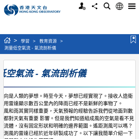
個
語
搜
分
選
人
言
尋
享
單
版
網
站
>
學習
>
教育資源
>
測量低空氣流 - 氣流剖析儀
測
低空氣流 - 氣流剖析儀
量
低
空
一向是人類的夢想。時至今天，夢想已經實現了。接收人造衛
氣
利用雷達顯示數百公里內的降雨已經不是新鮮的事物了。
流
，風和雨其實同樣重要，天氣預報的經驗告訴我們從地面到數
風都對天氣有重要 影響。但是我們知道組成風的空氣是看不見
-
是流體，沒有固定形狀和明確的邊界範圍。遙距測風可以嗎？
氣
用測風的雷達已經於近年研製成功了。以下讓我簡單介紹一下