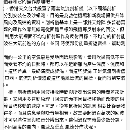
流
的儀器和它的操作原理吧。
6年內，香港天文台共設置了兩套氣流剖析儀（以下簡稱剖析
剖
器分別安裝在及沙螺灣，目的是為啟德機場和新機場提供升降
析
空風向及風速的資料。剖析儀基本上是一部雙天線陣 多普勒雷
儀
雷達的運作依靠無線電從固體目標如飛機等反射來的回波，但
是 利用大氣裡面不均勻折射區作為反射目標。不均勻的折射能
電波在大氣前進的方向，並同 時使部份能量折返雷達，幫助測
地面約一公里的空氣最易受地面環境影響，當風吹過高低不平
地面受著不均的日照時，都可以在近距離內產生溫度、濕度和
異。這些差異，最終演變成旋渦，而這些旋渦 正是氣流剖析儀
標的東西。氣流剖析儀追蹤這些隨風漂流的目標，從而得到空氣
 料。
達一樣，剖析儀利用回波接收時間與所發出波束的時間差來計
距離，又利用多普勒原理（回波的頻率因目標移動而改變的相
計算目標移動的速度。可是，從空氣折回的訊息 相對比從硬物
弱得多，而且信息量與噪音量相若，故需要超過百萬次的回波
分才可以將信息與噪音分辨出來。整個過程需時最少數分鐘，
出不同高度的風向、風速及垂直 風速分佈狀況。