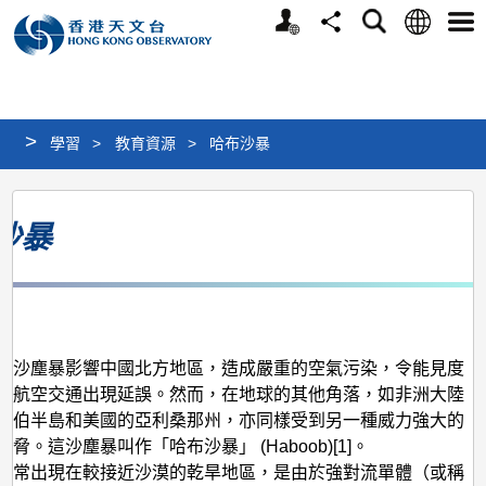
個
語
搜
分
選
人
言
尋
享
單
版
網
站
>
學習
>
教育資源
>
哈布沙暴
哈
沙暴
布
沙
暴
月
，沙塵暴影響中國北方地區，造成嚴重的空氣污染，令能見度
致航空交通出現延誤。然而，在地球的其他角落，如非洲大陸
拉伯半島和美國的亞利桑那州，亦同樣受到另一種威力強大的
脅。這沙塵暴叫作「哈布沙暴」 (Haboob)[1]。
通常出現在較接近沙漠的乾旱地區，是由於強對流單體（或稱