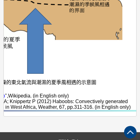
乾燥的東北氣流與潮濕的夏季風相遇的示意圖
：
ob
",Wikipedia. (in English only)
ts A; Knippertz P (2012) Haboobs: Convectively generated
ms in West Africa, Weather, 67, pp.311-316. (in English only)