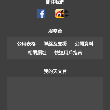
關注我們
M5.0+
M6.0+
服務台
公用表格
聯絡及支援
公開資料
相關網址
快速用戶指南
我的天文台