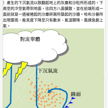
流）產生的下沉氣流以致翻起地上的灰塵和沙粒所形成的。下
把高空的冷空氣帶到地面，往四方八面擴散，並在前端形成一
鋒面前就是一道被捲起的沙塵碎屑所築起的沙牆。哈布沙暴所
會出現雷雨、能見度下降至只有數米、氣温驟降、風速急劇上
天氣。