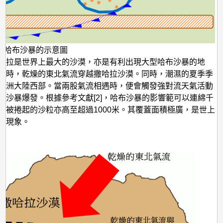
形成哈布沙暴的示意圖
哈拉是世界上最大的沙漠，亦是有利出現大型哈布沙暴的地
夏時，乾燥的東北氣流穿越撒哈拉沙漠。同時，潮濕的夏季季
非洲大陸西部。當兩股氣流相遇時，便會觸發強對流天氣活動
布沙暴爆發。根據參考文獻[2]，哈布沙暴的影響範可以連綿千
而被捲起的沙粒亦高至超過1000米。其覆蓋面積極廣，是世上
然現象。