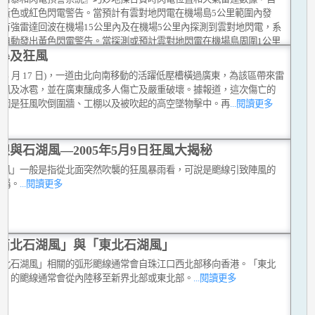
出黃色或紅色閃電警告。當預計有雲對地閃電在機場島5公里範圍內發
或有強雷達回波在機場15公里內及在機場5公里內探測到雲對地閃電，系
會自動發出黃色閃電警告。當探測或預計雲對地閃電在機場島周圍1公里
暴及狂風
生，就會發出紅色閃電警告。
...閱讀更多
(4 月 17 日)，一道由北向南移動的活躍低壓槽橫過廣東，為該區帶來雷
狂風及冰雹，並在廣東釀成多人傷亡及嚴重破壞。據報道，這次傷亡的
原因是狂風吹倒圍牆、工棚以及被吹起的高空墜物擊中。再
...閱讀更多
線與石湖風—2005年5月9日狂風大揭秘
湖風」一般是指從北面突然吹襲的狂風暴雨看，可說是颮線引致陣風的
俗稱。
...閱讀更多
西北石湖風」與「東北石湖風」
西北石湖風」相關的弧形颮線通常會自珠江口西北部移向香港。「東北
風」的颮線通常會從內陸移至新界北部或東北部。
...閱讀更多