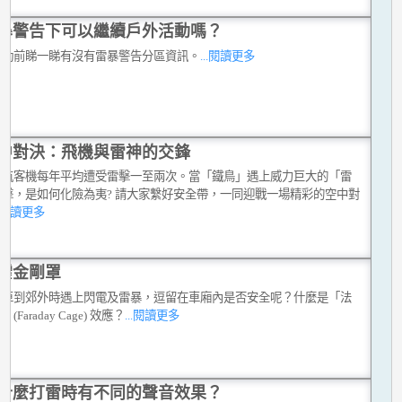
暴警告下可以繼續戶外活動嗎？
活動前睇一睇有沒有雷暴警告分區資訊。
...閱讀更多
中對決：飛機與雷神的交鋒
民航客機每年平均遭受雷擊一至兩次。當「鐵鳥」遇上威力巨大的「雷
之擊，是如何化險為夷? 請大家繫好安全帶，一同迎戰一場精彩的空中對
..閱讀更多
靂金剛罩
駕車到郊外時遇上閃電及雷暴，逗留在車廂內是否安全呢？什麼是「法
(Faraday Cage) 效應？
...閱讀更多
什麼打雷時有不同的聲音效果？