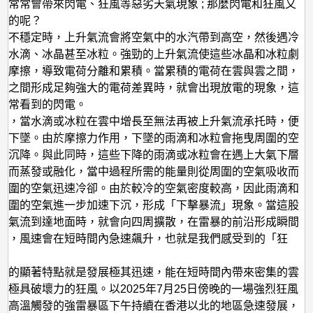
狂
，常常會帶來閃電、狂風等惡劣天氣現象 ; 那麼閃電和狂風又
生的呢？
風
境不穩定時，上升氣流會將空氣中的水汽帶到高空，然後遇冷
與
成水滴、冰晶甚至冰粒。強勁的上升氣流使這些冰晶和冰粒劇
閃
、摩擦，導致電荷分離和累積。當累積的電荷在雲與雲之間，
電
面之間形成足夠強大的電荷差異時，就會出現放電的現象，這
平常看到的閃電。
中，當水滴或冰粒在雲中增長至無法再被上升氣流承托時，便
速下墜。由於摩擦力作用，下墜的雨滴和冰粒會拖曳周圍的空
下沉降。與此同時，這些下降的雨滴或冰粒會在遇上大氣下層
氣而蒸發或融化，當中過程所需的能量則從周圍的空氣吸收而
周圍的空氣迅速冷卻。由於較冷的空氣密度較高，因此雨滴和
周圍的空氣進一步加速下沉，形成「下擊暴流」現象。當這股
沉氣流到達地面時，就會向四周擴散，在雷暴的前沿形成瞬間
風，風速會在短時間內急速飆升，也就是我們感受到的「狂
氣的顯著特點就是發展極其迅速，能在短時間內帶來密集的雲
和極具破壞力的狂風。以2025年7月25日傍晚的一場強烈狂風
，高溫觸發的強雷暴區下午持續在香港以北的地區急速發展，