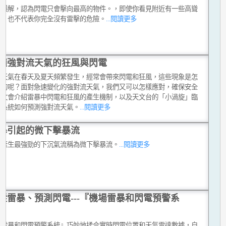
個誤解，認為閃電只會擊向最高的物件。，即使你看見附近有一些高聳
體，也不代表你完全沒有雷擊的危險。
...閱讀更多
隨強對流天氣的狂風與閃電
流天氣在春天及夏天頻繁發生，經常會帶來閃電和狂風，這些現象是怎
生的呢？面對急速變化的強對流天氣，我們又可以怎樣應對，確保安全
本文會介紹雷暴中閃電和狂風的產生機制，以及天文台的「小渦旋」臨
報系統如何預測強對流天氣。
...閱讀更多
暴引起的微下擊暴流
暴產生最強勁的下沉氣流稱為微下擊暴流。
...閱讀更多
蹤雷暴、預測閃電---『機場雷暴和閃電預警系
場雷暴和閃電預警系統』巧妙地揉合實時閃電位置和天氣雷達數據，自