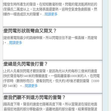
是閃電發生時所產生的聲音。在短短數毫秒間，閃電的電流能將附近的
加熱至攝氏二萬度以上，比太陽表面還要熱。這時空氣會急劇膨脹，然
炸彈爆炸一樣造成巨大的聲響。
...閱讀更多
什麼閃電形狀既彎曲又開叉？
通道是依著電阻最少的路線伸展，所以閃電往往不是一條直線，而是彎
曲的。
...閱讀更多
什麼總是先閃電後打雷？
在地上的人先看到閃電才聽到雷聲，是因為光以大約每秒三億米的速度
遠快於聲音每秒340米的傳播速度。一個距離雷暴1000米的人，在閃電
幾乎即時（數微秒而已）便看到閃光，但大約3秒後才聽到雷聲（1000
每秒 340米）。
...閱讀更多
什麼我們聽不到遠方閃電的雷聲？
氣溫隨高度下降，聲音的速度也隨著高度下降。所以當聲波在接近地面
時，最接近地面的部分移動最快，遠離地面的部分最慢，結果導致聲波