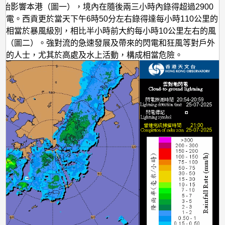
開始影響本港（圖一），境內在隨後兩三小時內錄得超過2900
閃電。西貢更於當天下午6時50分左右錄得達每小時110公里的
，相當於暴風級別，相比半小時前大約每小時10公里左右的風
升（圖二）。強對流的急速發展及帶來的閃電和狂風等對戶外
動的人士，尤其於高處及水上活動，構成相當危險。