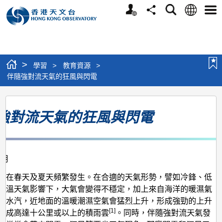
個
語
搜
分
選
人
言
尋
享
單
版
網
站
>
學習
>
教育資源
>
伴隨強對流天氣的狂風與閃電
伴
強對流天氣的狂風與閃電
隨
強
對
2月
流
天
氣在春天及夏天頻繁發生。在合適的天氣形勢，譬如冷鋒、低
高溫天氣影響下，大氣會變得不穩定，加上來自海洋的暖濕氣
氣
足水汽，近地面的溫暖潮濕空氣會猛烈上升，形成強勁的上升
的
[1]
展成高達十公里或以上的積雨雲
。同時，伴隨強對流天氣發