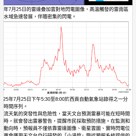
025年7月25日的雷達疊加雲對地閃電圖像，高溫觸發的雷雨區
部水域急速發展，伴隨密集的閃電。
025年7月25日下午5:30至8:00於西貢自動氣象站錄得之一分
風時間序列。
對流天氣的突發性與危險性，當天文台預測雷暴可能在短時間
港時，就會發出雷暴警告，提醒市民採取預防措施。在監測和
的動向時，預報員不僅依靠雷達圖像、衛星雲圖、實時閃電位
，更會運用天文台自行研發的「小渦旋」臨近預報系統提供的