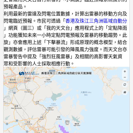
氣預報產品。
」利用最新的雷達及閃電位置數據，計算出雷暴的移動方向及
作閃電臨近預報。市民可透過「
香港及珠江三角洲區域自動分
報
」網頁（圖三）或「我的天文台」應用程式上的「定點降雨
報」功能獲知未來一小時定點閃電預報及雷暴的移動趨勢。此
渦旋」亦會應用上述「下擊暴流」形成原理的概念模型，結合
空觀測數據，評估雷暴可能引發的陣風風力強度。而天文台亦
在雷暴警告中提及「強烈狂風雷暴」及相關的高影響天氣資
公眾和受影響的人士採取相應行動。