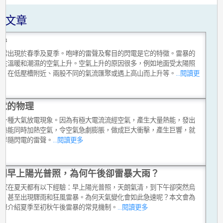
關文章
暴
通常出現於春季及夏季。咆哮的雷聲及奪目的閃電是它的特徵。雷暴的
始於溫暖和潮濕的空氣上升。空氣上升的原因很多，例如地面受太陽照
熱、在低壓槽附近、兩股不同的氣流匯聚或遇上高山而上升等。
...閱讀更
電的物理
是一種大氣放電現象。因為有極大電流流經空氣，產生大量熱能，發出
。熱能同時加熱空氣，令空氣急劇膨脹，做成巨大衝擊，產生巨響，就
常伴隨閃電的雷聲。
...閱讀更多
明早上陽光普照，為何午後卻雷暴大雨？
大家在夏天都有以下經驗：早上陽光普照，天朗氣清，到下午卻突然烏
佈，甚至出現驟雨和狂風雷暴。為何天氣變化會如此急速呢？本文會為
簡單介紹夏季至初秋午後雷暴的常見機制。
...閱讀更多