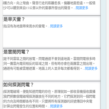
其傳播方向，向上彎曲。聲音行走的距離愈長，偏離地面愈遠。一般情
，很少可以聽到來自15公里以外的雷暴所發出的聲音。
...閱讀更多
麼是旱天雷？
雷是指沒有為地面帶來雨水的雷電。
...閱讀更多
麼是雲間閃電？
閃電是不同雲區之間的放電，閃電通道不會到達地面。雲間閃電很多時
生在同一團雲內電荷相反的區域之間，但有時亦會在兩團雲之間出現。
閃電通道有可能被雲層遮蓋，地面上的人並非每次都看得到。
...閱讀更多
們如何探測閃電？
籍由探測電磁場，便能知道閃電的存在。原理就如一部收音機接收廣播
。當我們把數個電磁場探測器放在不同的地方，它們探測到同一個閃電
磁波的方向及時間都各有不同，只要將所有探測器的訊號傳回中央電
便可計算出閃電發生的位置和時間。
...閱讀更多