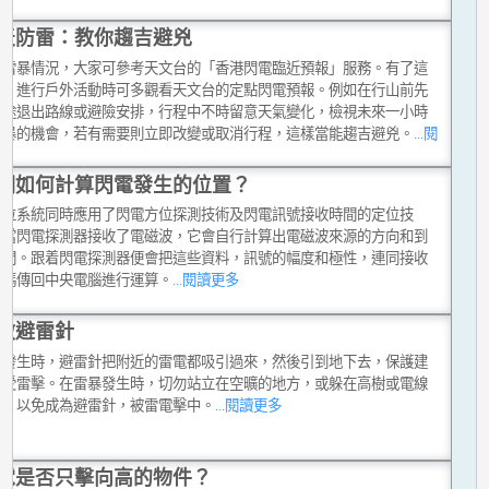
天防雷：教你趨吉避兇
貼雷暴情況，大家可參考天文台的「香港閃電臨近預報」服務。有了這
務，進行戶外活動時可多觀看天文台的定點閃電預報。例如在行山前先
中途退出路線或避險安排，行程中不時留意天氣變化，檢視未來一小時
雷暴的機會，若有需要則立即改變或取消行程，這樣當能趨吉避兇。
...閱
多
們如何計算閃電發生的位置？
定位系統同時應用了閃電方位探測技術及閃電訊號接收時間的定位技
，當閃電探測器接收了電磁波，它會自行計算出電磁波來源的方向和到
時間。跟着閃電探測器便會把這些資料，訊號的幅度和極性，連同接收
號碼傳回中央電腦進行運算。
...閱讀更多
做避雷針
暴發生時，避雷針把附近的雷電都吸引過來，然後引到地下去，保護建
不受雷擊。在雷暴發生時，切勿站立在空曠的地方，或躲在高樹或電線
面，以免成為避雷針，被雷電擊中。
...閱讀更多
電是否只擊向高的物件？