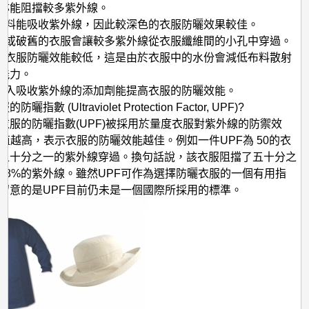
亦能阻擋較多紫外線。
分顏料能吸收紫外線，因此較深色的衣服防曬效果較佳。
緊身或破舊的衣服會讓較多紫外線從衣服纖維間的小孔中穿過。
了的衣服防曬效能較低，這是由於衣服中的水份會減低布料散射
能力。
時加入吸收紫外線的添加劑能提高衣服的防曬效能。
曬指數 (Ultraviolet Protection Factor, UPF)?
衣服的防曬指數(UPF)被採用於量度衣服對紫外線的防禦效
F值越高，表示衣服的防曬效能越佳。例如一件UPF為 50的衣
五十分之一的紫外線穿過。換句話說，該衣服阻擋了五十分之
98%的紫外線。雖然UPF可作為選擇防曬衣服的一個有用指
留意的是UPF目前仍未是一個國際所採用的標準。