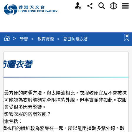
個
語
搜
分
選
人
言
尋
享
單
版
網
站
>
學習
>
教育資源
>
夏日防曬衣著
夏
防曬衣著
日
防
曬
衣
是最方便的防曬方法，與太陽油相比，衣服較便宜及不會被抹
著
人可能認為衣服能夠完全阻擋紫外線，但事實並非如此。衣服
能會受很多因素影響。
會影響衣服的防曬效能？
因素包括：
度編織衣料的纖維較為緊靠在一起，所以能阻擋較多紫外線。較