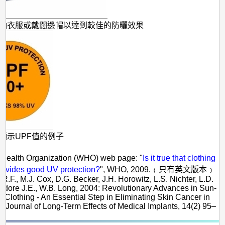
袖衣服或戴闊邊帽以達到較佳的防曬效果
顯示UPF值的例子
：
d Health Organization (WHO) web page: "
Is it true that clothing
rovides good UV protection?
", WHO, 2009.﹙只有英文版本﹚
h R.F., M.J. Cox, D.G. Becker, J.H. Horowitz, L.S. Nichter, L.D.
eodore J.E., W.B. Long, 2004: Revolutionary Advances in Sun-
e Clothing - An Essential Step in Eliminating Skin Cancer in
, Journal of Long-Term Effects of Medical Implants, 14(2) 95–
4.