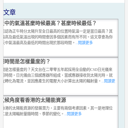
關文章
天中的氣溫甚麼時候最高？甚麼時候最低？
會否認為正午時分太陽升至全日最高的位置時氣温一定是當日最高？其
天最高及最低氣溫出現的時間會因多個因素而有所不同。這文章會為你
一天中氣溫最高及最低的時間出現於那段時間。
...閱讀更多
照時間是怎樣量度的？
時間是怎樣量度的？天文台在二零零五年起採用全自動的CSD日光儀來
日照時間。日光儀由三個感應器所組成，當感應器接收到太陽光時，就
陽光轉化為電流，並因應產生的電壓大小計算出太陽的輻射量。
...閱讀更
氣候角度看香港的太陽能資源
估香港的太陽能資源的發展潛力，主要有兩個考慮因素。其一是地理位
其二是太陽輻射量隨時間、季節的變化。
...閱讀更多