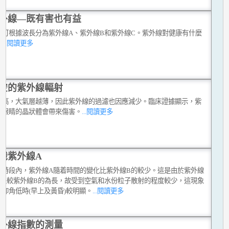
外線—既有害也有益
線可根據波長分為紫外線A、紫外線B和紫外線C。紫外線對健康有什麼
？
...閱讀更多
空的紫外線輻射
越高，大氣層越薄，因此紫外線的過濾也因應減少。臨床證據顯示，紫
對眼睛的晶狀體會帶來傷害。
...閱讀更多
識紫外線A
同時段內，紫外線A隨着時間的變化比紫外線B的較少。這是由於紫外線
波長較紫外線B的為長，故受到空氣和水份粒子散射的程度較少，這現象
陽仰角低時(早上及黃昏)較明顯。
...閱讀更多
外線指數的測量