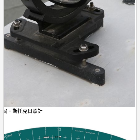
康培爾‧斯托克日照計