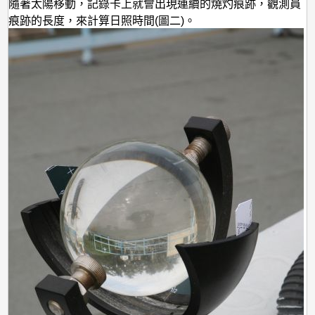
度
。隨著太陽移動，記錄卡上就會出現連續的燒灼痕跡，觀測員
灼痕跡的長度，來計算日照時間(圖二)。
的？