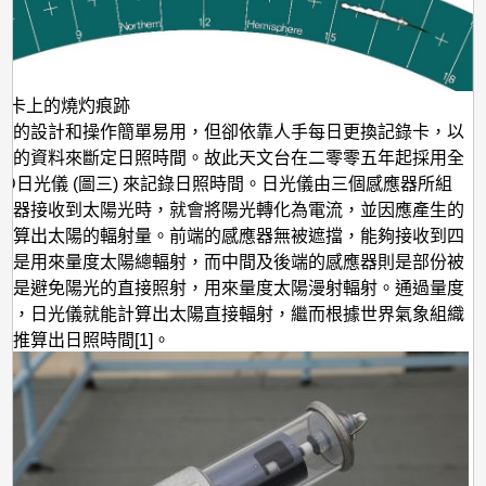
記錄卡上的燒灼痕跡
計的設計和操作簡單易用，但卻依靠人手每日更換記錄卡，以
上的資料來斷定日照時間。故此天文台在二零零五年起採用全
SD日光儀 (圖三) 來記錄日照時間。日光儀由三個感應器所組
應器接收到太陽光時，就會將陽光轉化為電流，並因應產生的
計算出太陽的輻射量。前端的感應器無被遮擋，能夠接收到四
，是用來量度太陽總輻射，而中間及後端的感應器則是部份被
的是避免陽光的直接照射，用來量度太陽漫射輻射。通過量度
射，日光儀就能計算出太陽直接輻射，繼而根據世界氣象組織
義推算出日照時間[1]。