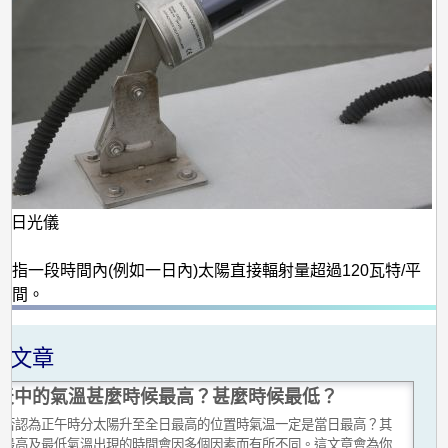
SD日光儀
是指一段時間內(例如一日內)太陽直接輻射量超過120瓦特/平
時間。
關文章
天中的氣溫甚麼時候最高？甚麼時候最低？
會否認為正午時分太陽升至全日最高的位置時氣温一定是當日最高？其
天最高及最低氣溫出現的時間會因多個因素而有所不同。這文章會為你