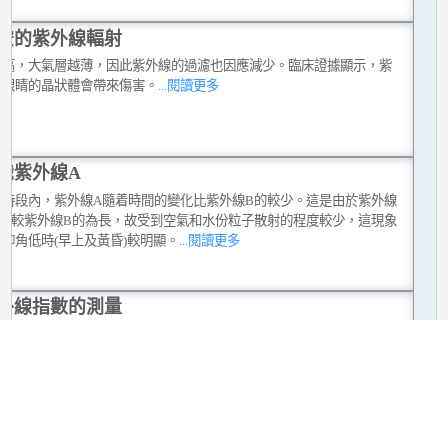
空的紫外線輻射
越高，大氣層越薄，因此紫外線的過濾也因應減少。臨床證據顯示，紫
對眼睛的晶狀體會帶來傷害。
...閱讀更多
識紫外線A
同時段內，紫外線A隨着時間的變化比紫外線B的較少。這是由於紫外線
波長較紫外線B的為長，故受到空氣和水份粒子散射的程度較少，這現象
仰角低時(早上及黃昏)較明顯。
...閱讀更多
外線指數的測量
線指數量度太陽紫外線對人體皮膚可能造成的傷害。天文台利用寬波段
線儀來測量紫外線指數，該儀器的光譜反應與人體皮膚對紫外線的反應
。
...閱讀更多
於紫外線指數的統計數字