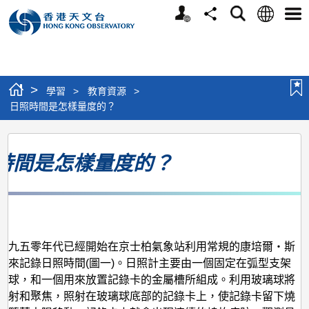
個
語
搜
分
選
人
言
尋
享
單
版
網
站
>
學習
>
教育資源
>
日照時間是怎樣量度的？
日
時間是怎樣量度的？
照
時
間
月
是
怎
一九五零年代已經開始在京士柏氣象站利用常規的康培爾‧斯
計來記錄日照時間(圖一)。日照計主要由一個固定在弧型支架
樣
璃球，和一個用來放置記錄卡的金屬槽所組成。利用玻璃球將
量
折射和聚焦，照射在玻璃球底部的記錄卡上，使記錄卡留下燒