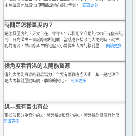
一天中氣溫最高及最低的時間出現於那段時間。
...閱讀更多
照時間是怎樣量度的？
時間是怎樣量度的？天文台在二零零五年起採用全自動的CSD日光儀來記
照時間。日光儀由三個感應器所組成，當感應器接收到太陽光時，就會
光轉化為電流，並因應產生的電壓大小計算出太陽的輻射量。
...閱讀更多
氣候角度看香港的太陽能資源
估香港的太陽能資源的發展潛力，主要有兩個考慮因素。其一是地理位
其二是太陽輻射量隨時間、季節的變化。
...閱讀更多
外線—既有害也有益
線可根據波長分為紫外線A、紫外線B和紫外線C。紫外線對健康有什麼
？
...閱讀更多