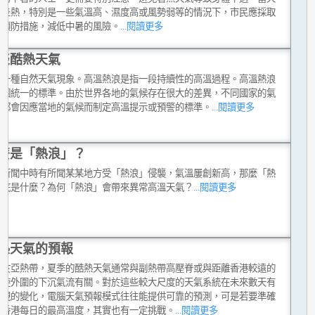
得炎熱，特別是一些氣溫高、濕度高或風勢弱等的情況下，市民應採取
的預防措施，減低中暑的風險。
...閱讀更多
談酷熱天氣
是一種自然天氣現象。高溫熱浪是指一段持續性的高溫過程。高溫熱浪
一個統一的標準。由於世界各地的氣候存在很大的差異，不同國家的氣
門都會因應當地的氣候而制定高溫提示或預警的標準。
...閱讀更多
麼是「熱浪」？
從新聞中時有所聞某某地方受「熱浪」侵襲，氣溫屢創新高，那麼「熱
到底是什麼？為何「熱浪」會帶來異常高溫天氣？
...閱讀更多
熱天氣的預報
位於亞熱帶，夏季的酷熱天氣通常與副熱帶高壓脊或與距離香港較遠的
氣旋外圍的下沉氣流有關。對於這些較大尺度的天氣系統在未來數天有
出現的變化，電腦天氣預報模式往往能提供可靠的預測，可是若要準確
測香港每日的最高溫度，其實也有一定挑戰。
...閱讀更多