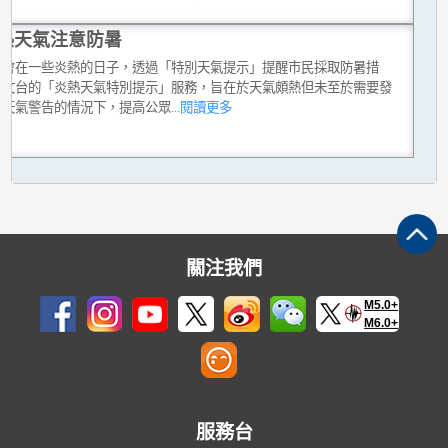
熱天氣注意防暑
台會在一些炎熱的日子，透過「特別天氣提示」提醒市民採取防暑措
天文台的「炎熱天氣特別提示」服務，旨在於天氣頗熱但未至於需要發
熱天氣警告的情況下，提高公眾
...閱讀更多
關注我們
M5.0+
M6.0+
服務台