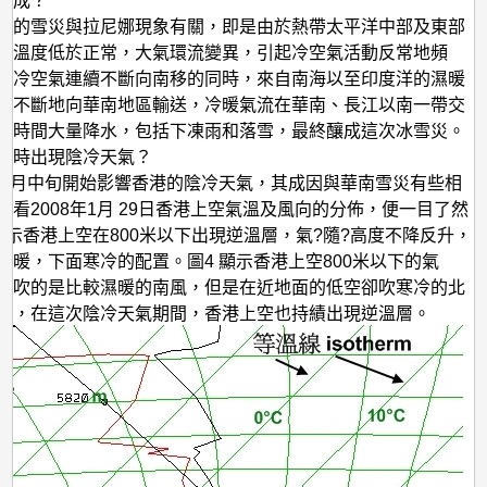
形成？
圍的雪災與拉尼娜現象有關，即是由於熱帶太平洋中部及東部
面溫度低於正常，大氣環流變異，引起冷空氣活動反常地頻
方冷空氣連續不斷向南移的同時，來自南海以至印度洋的濕暖
源不斷地向華南地區輸送，冷暖氣流在華南、長江以南一帶交
長時間大量降水，包括下凍雨和落雪，最終釀成這次冰雪災。
同時出現陰冷天氣？
8年1月中旬開始影響香港的陰冷天氣，其成因與華南雪災有些相
看看2008年1月 29日香港上空氣溫及風向的分佈，便一目了然
顯示香港上空在800米以下出現逆溫層，氣?隨?高度不降反升，
濕暖，下面寒冷的配置。圖4 顯示香港上空800米以下的氣
方吹的是比較濕暖的南風，但是在近地面的低空卻吹寒冷的北
上，在這次陰冷天氣期間，香港上空也持績出現逆溫層。