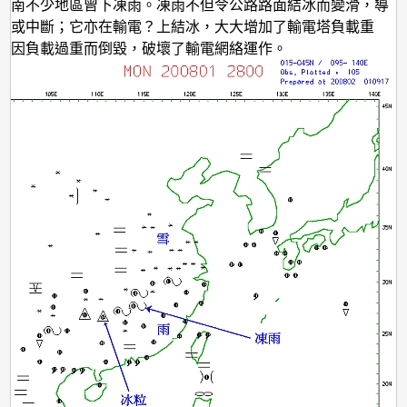
港
華南不少地區曾下凍雨。凍雨不但令公路路面結冰而變滑，導
故或中斷；它亦在輸電？上結冰，大大增加了輸電塔負載重
的
塔因負載過重而倒毀，破壞了輸電網絡運作。
寒
冷
天
氣
回
顧