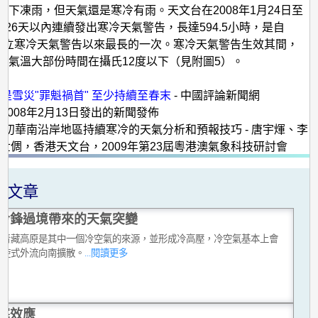
不下凍雨，但天氣還是寒冷有雨。天文台在2008年1月24日至
日的26天以內連續發出寒冷天氣警告，長達594.5小時，是自
 年創立寒冷天氣警告以來最長的一次。寒冷天氣警告生效其間，
低氣溫大部份時間在攝氏12度以下（見附圖5）。
：
是雪災"罪魁禍首" 至少持續至春末
- 中國評論新聞網
文台2008年2月13日發出的新聞發佈
008年初華南沿岸地區持續寒冷的天氣分析和預報技巧 - 唐宇煇、李
 陳世倜，香港天文台，2009年第23屆粵港澳氣象科技研討會
關文章
冷鋒過境帶來的天氣突變
的青藏高原是其中一個冷空氣的來源，並形成冷高壓，冷空氣基本上會
氣旋式外流向南擴散。
...閱讀更多
寒效應