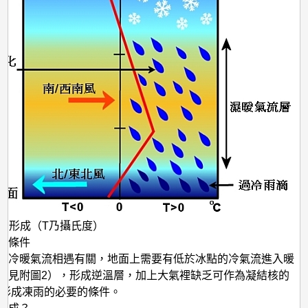
雨的形成（T乃攝氏度）
的條件
與冷暖氣流相遇有關，地面上需要有低於冰點的冷氣流進入暖
（見附圖2），形成逆溫層，加上大氣裡缺乏可作為凝結核的
是形成凍雨的必要的條件。