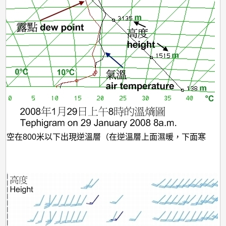
港上空在800米以下出現逆溫層（在逆溫層上面濕暖，下面寒