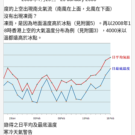
同高度的上空出現南北氣流（南風在上面，北風在下面）
港沒有出現凍雨？
落凍雨，是因為地面溫度高於冰點（見附圖5）。再以2008年1
上午8時香港上空的大氣溫度分布為例（見附圖3），4000米以
氣溫都遠高於冰點。
文台錄得之日平均及最底溫度
的寒冷天氣警告