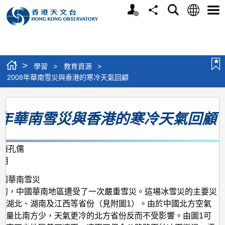
個
語
搜
分
選
人
言
尋
享
單
版
網
站
>
學習
>
教育資源
>
2008年華南雪災與香港的寒冷天氣回顧
2008
08年華南雪災與香港的寒冷天氣回顧
年
華
南
、趙孔儒
2月
雪
災
中國華南雪災
8年初，中國華南地區遭受了一次嚴重雪災。這場冰雪災的主要災
與
、湖北、湖南及江西等省份（見附圖1）。由於中國北方空氣
香
水量比南方少，天氣更冷的北方省份反而不受影響。由圖1可