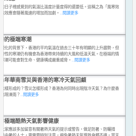
風的日子裡感覺到的氣溫比溫度計量度得的還要低。這稱之為「風寒效
。該效應會隨著風速的增加而加劇。
...閱讀更多
港的極端寒潮
球暖化的背景下，香港的平均氣溫在過去三十年有明顯的上升趨勢，但
偶發性的寒潮仍有機會為香港帶來持續的大風和低溫天氣。在極端的情
，寒潮可能會對生命、健康構成嚴重威脅。
...閱讀更多
008年華南雪災與香港的寒冷天氣回顧
是怎樣形成的？雪災怎樣形成？香港為何同時出現陰冷天氣？為什麼香
有出現凍雨？
...閱讀更多
防極端酷熱天氣影響健康
時大家應該多加留意有關暑熱天氣的提示或警告，做足防暑、防曬措
較易中暑的人士，更需要特別注意，避免暑熱天氣導致身體不適。當天