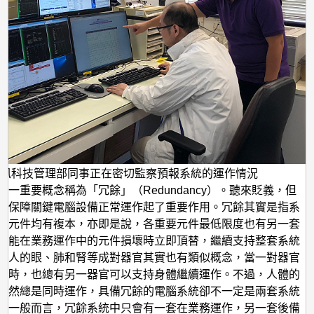
資訊科技管理部同事正在密切監察預報系統的運作情況
有一重要概念稱為「冗餘」（Redundancy）。聽來貶義，但
對保障關鍵電腦設備正常運作起了重要作用。冗餘其實是指系
要元件均有複本，亦即是說，各重要元件最低限度也有另一套
，能在業務運作中的元件損壞時立即頂替，繼續支持整套系統
。人的眼、肺和腎等成對器官其實也有類似概念，當一對器官
壞時，也總有另一器官可以支持身體繼續運作。不過，人體的
雖然總是同時運作，具備冗餘的電腦系統卻不一定是兩套系統
。一般而言，冗餘系統中只會有一套在業務運作，另一套後備