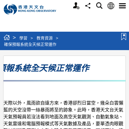
個
語
搜
分
選
人
言
尋
享
單
版
網
站
>
學習
>
教育資源
>
確保預報系統全天候正常運作
確
預報系統全天候正常運作
保
預
報
月
系
統
，天際以外，風雨欲自遠方來，香港卻烈日當空，幾朵白雲懶
藍藍的天空沒帶一絲暴雨將至的跡象。此時，香港天文台天氣
全
的天氣預報員若沒法看到地面及高空天氣觀測、自動氣象站、
天
、天氣雷達和電腦預報模式等天氣數據及產品，要單憑肉眼觀