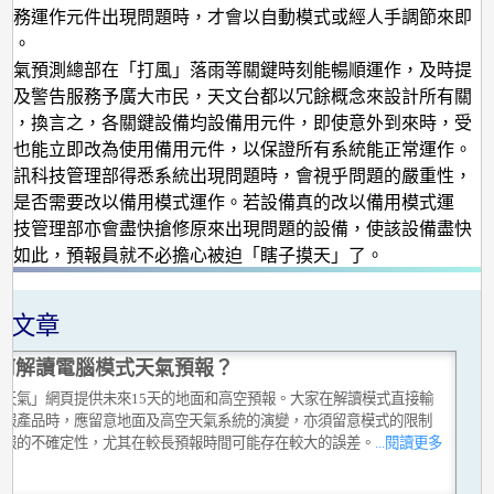
業務運作元件出現問題時，才會以自動模式或經人手調節來即
作。
天氣預測總部在「打風」落雨等關鍵時刻能暢順運作，及時提
測及警告服務予廣大市民，天文台都以冗餘概念來設計所有關
備，換言之，各關鍵設備均設備用元件，即使意外到來時，受
備也能立即改為使用備用元件，以保證所有系統能正常運作。
資訊科技管理部得悉系統出現問題時，會視乎問題的嚴重性，
統是否需要改以備用模式運作。若設備真的改以備用模式運
科技管理部亦會盡快搶修原來出現問題的設備，使該設備盡快
。如此，預報員就不必擔心被迫「瞎子摸天」了。
關文章
何解讀電腦模式天氣預報？
球天氣」網頁提供未來15天的地面和高空預報。大家在解讀模式直接輸
預報產品時，應留意地面及高空天氣系統的演變，亦須留意模式的限制
預報的不確定性，尤其在較長預報時間可能存在較大的誤差。
...閱讀更多