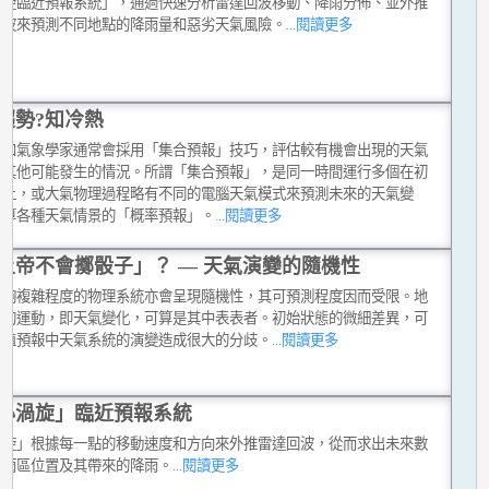
渦旋臨近預報系統」，通過快速分析雷達回波移動、降雨分佈、並外推
回波來預測不同地點的降雨量和惡劣天氣風險。
...閱讀更多
趨勢?知冷熱
員和氣象學家通常會採用「集合預報」技巧，評估較有機會出現的天氣
和其他可能發生的情況。所謂「集合預報」，是同一時間運行多個在初
件上，或大氣物理過程略有不同的電腦天氣模式來預測未來的天氣變
計算各種天氣情景的「概率預報」。
...閱讀更多
上帝不會擲骰子」？ — 天氣演變的隨機性
足夠複雜程度的物理系統亦會呈現隨機性，其可預測程度因而受限。地
氣的運動，即天氣變化，可算是其中表表者。初始狀態的微細差異，可
數值預報中天氣系統的演變造成很大的分歧。
...閱讀更多
小渦旋」臨近預報系統
渦旋」根據每一點的移動速度和方向來外推雷達回波，從而求出未來數
的雨區位置及其帶來的降雨。
...閱讀更多