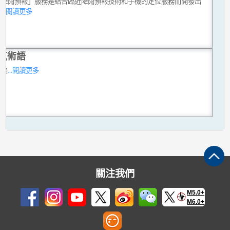
點降雨預報」服務是結合臨近降雨預報技術和手機的定位服務而開發出
。
...閱讀更多
氣術語
術語
...閱讀更多
關注我們
M5.0+
M6.0+