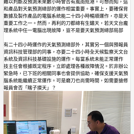
候
在難以判斷及預測未來數小時會否有風雨抵港。可想而知，這
據和產品對天氣預測總部的運作相當重要。事實上，要確保背
正
理數據及製作產品的電腦系統能二十四小時暢順運作，亦是天
常
的重要工作之一。然而，再利的刀都總有生鏽天，若天文台龐
運
處理系統中任一電腦出現故障，豈不是要天氣預測總部局部
作
？
了有二十四小時運作的天氣預測總部外，其實另一個與預報員
的資訊科技管理部的同事，亦要二十四小時全天候監察天文台
腦系統及資訊科技基礎設施的運作。每當系統未能正常運作
科技主任會根據既定程序，立即處理各種故障情況。於非辦公
況緊急時，已下班的相關同事也會提供協助，確保支援天氣預
電腦系統能繼續正常運作。可是磨刀也尚需時間，如需要搶修
預報員會否「瞎子摸天」？