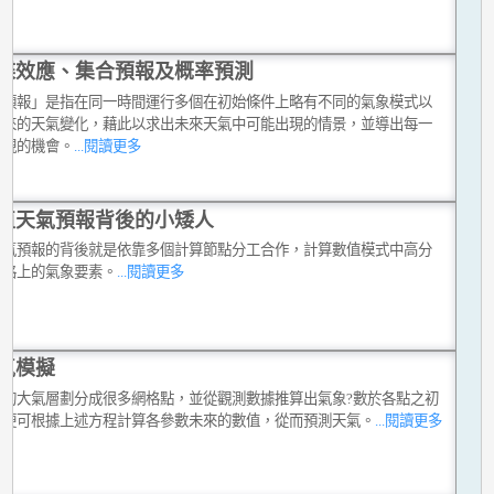
蝶效應、集合預報及概率預測
合預報」是指在同一時間運行多個在初始條件上略有不同的氣象模式以
未來的天氣變化，藉此以求出未來天氣中可能出現的情景，並導出每一
出現的機會。
...閱讀更多
值天氣預報背後的小矮人
天氣預報的背後就是依靠多個計算節點分工合作，計算數值模式中高分
方格上的氣象要素。
...閱讀更多
氣模擬
維的大氣層劃分成很多網格點，並從觀測數據推算出氣象?數於各點之初
，便可根據上述方程計算各參數未來的數值，從而預測天氣。
...閱讀更多