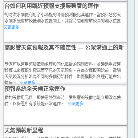
文台如何利用臨近預報支援渠務署的運作
船灣的防洪水閘便利用了小渦旋的降雨預測優化其運作。當預料惡劣天
至，水閘系統會於較低潮水位置關上，其餘時間則會於較高的潮水位置
上
...閱讀更多
達高影響天氣預報及其不確定性 — 公眾溝通上的新
氣象學家可以運用超級電腦處理和同化海量的觀測資料，並通過重複運
值預報模式來模擬出極端而罕見的天氣現象。在每次模擬開始前，電腦
作與天氣現況分析略為不同的多個初始條件，繼而模擬出各種可能會出
預報情景。
...閱讀更多
保預報系統全天候正常運作
鍵設備均設備用元件，即使意外到來時，受影響的設備也能立即改為使
用元件，以保證所有系統能正常運作。
...閱讀更多
近天氣預報新里程