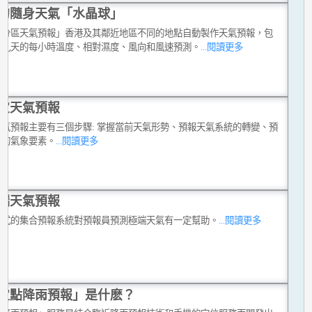
的隨身天氣「水晶球」
動分區天氣預報」香港及其鄰近地區不同的地點自動製作天氣預報，包
來九天的每小時溫度、相對濕度、風向和風速預測。
...閱讀更多
定天氣預報
天氣預報主要有三個步驟: 掌握當前天氣形勢、預報天氣系統的轉變、預
關的氣象要素。
...閱讀更多
端天氣預報
模式的集合預報系統對預報員預測極端天氣有一定幫助。
...閱讀更多
定點降雨預報」是什麽？